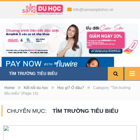
info@sansangduhoc.vn
TÌM TRƯỜNG TIÊU BIỂU
»
»
»
Home
Kết nối du học
Học gì? Ở đâu?
Category: "Tìm trường
tiêu biểu"
(Page 14)
CHUYÊN MỤC:
TÌM TRƯỜNG TIÊU BIỂU