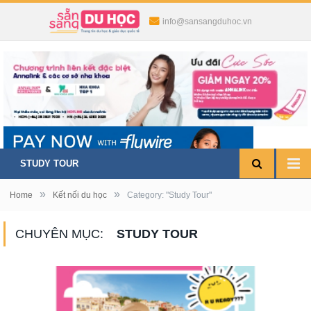
info@sansangduhoc.vn
STUDY TOUR
»
»
Home
Kết nối du học
Category: "Study Tour"
CHUYÊN MỤC:
STUDY TOUR