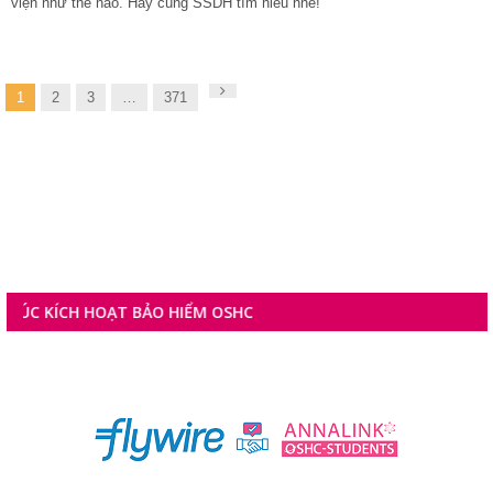
viện như thế nào. Hãy cùng SSDH tìm hiểu nhé!
Next
1
2
3
…
371
 HIỂM OSHC