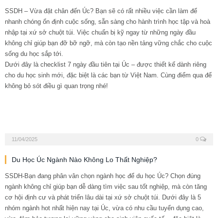
SSDH – Vừa đặt chân đến Úc? Bạn sẽ có rất nhiều việc cần làm để
nhanh chóng ổn định cuộc sống, sẵn sàng cho hành trình học tập và hoà
nhập tại xứ sở chuột túi. Việc chuẩn bị kỹ ngay từ những ngày đầu
không chỉ giúp bạn đỡ bỡ ngỡ, mà còn tạo nền tảng vững chắc cho cuộc
sống du học sắp tới.
Dưới đây là checklist 7 ngày đầu tiên tại Úc – được thiết kế dành riêng
cho du học sinh mới, đặc biệt là các bạn từ Việt Nam. Cùng điểm qua để
không bỏ sót điều gì quan trọng nhé!
11/04/2025
0
Du Học Úc Ngành Nào Không Lo Thất Nghiệp?
SSDH-Bạn đang phân vân chọn ngành học để du học Úc? Chọn đúng
ngành không chỉ giúp bạn dễ dàng tìm việc sau tốt nghiệp, mà còn tăng
cơ hội định cư và phát triển lâu dài tại xứ sở chuột túi. Dưới đây là 5
nhóm ngành hot nhất hiện nay tại Úc, vừa có nhu cầu tuyển dụng cao,