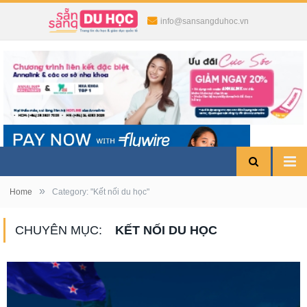
info@sansangduhoc.vn
»
Home
Category: "Kết nối du học"
CHUYÊN MỤC:
KẾT NỐI DU HỌC