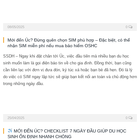
08/05/2025
0
Mới đến Úc? Đừng quên chọn SIM phù hợp – Đặc biệt, có thể
nhận SIM miễn phí nếu mua bảo hiểm OSHC
SSDH – Ngay khi đặt chân tới Úc, việc đầu tiên mà nhiều bạn du học
sinh muốn làm là gọi điện báo tin về cho gia đình. Đồng thời, bạn cũng
cần liên lạc với đơn vị đưa đón, ký túc xá hoặc bạn bè đã hẹn. Đó là lý
do việc có SIM ngay lập tức sẽ giúp bạn kết nối an toàn và chủ động hơn
trong những ngày đầu.
25/04/2025
0
MỚI ĐẾN ÚC? CHECKLIST 7 NGÀY ĐẦU GIÚP DU HỌC
SINH ỔN ĐỊNH NHANH CHÓNG