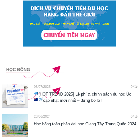
HỌC BỔNG
08/07/2025
0
[HOT TREND 2025] Lệ phí & chính sách du học Úc
cập nhật mới nhất – đừng bỏ lỡ!
28/06/2024
0
Học bổng toàn phần đại học Giang Tây Trung Quốc 2024