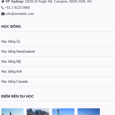
VP Sydney:
19/20-22 Anglo Rd, Campsie, NSW 2194, AU.
+61 2 8123 0900
info@annalink.com
HỌC BỔNG
Học bổng Úc
Học bổng NewZealand
Học bổng Mỹ
Học bổng Anh
Học bổng Canada
ĐIỂM ĐẾN DU HỌC