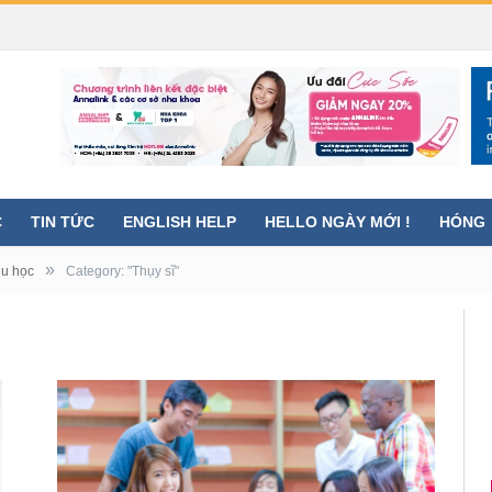
C
TIN TỨC
ENGLISH HELP
HELLO NGÀY MỚI !
HÓNG
»
du học
Category: "Thụy sĩ"