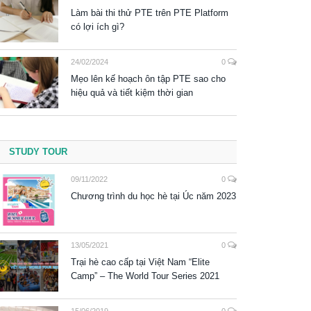
Làm bài thi thử PTE trên PTE Platform
có lợi ích gì?
24/02/2024
0
Mẹo lên kế hoạch ôn tập PTE sao cho
hiệu quả và tiết kiệm thời gian
STUDY TOUR
09/11/2022
0
Chương trình du học hè tại Úc năm 2023
13/05/2021
0
Trại hè cao cấp tại Việt Nam “Elite
Camp” – The World Tour Series 2021