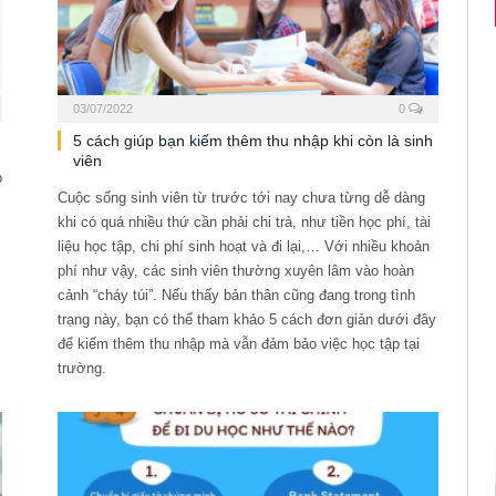
HƯỚNG DẪN DU HỌC SINH ÚC KÍCH HOẠT
03/07/2022
0
5 cách giúp bạn kiếm thêm thu nhập khi còn là sinh
viên
p
Cuộc sống sinh viên từ trước tới nay chưa từng dễ dàng
khi có quá nhiều thứ cần phải chi trả, như tiền học phí, tài
liệu học tập, chi phí sinh hoạt và đi lại,… Với nhiều khoản
phí như vậy, các sinh viên thường xuyên lâm vào hoàn
cảnh “cháy túi”. Nếu thấy bản thân cũng đang trong tình
trạng này, bạn có thể tham khảo 5 cách đơn giản dưới đây
để kiếm thêm thu nhập mà vẫn đảm bảo việc học tập tại
trường.