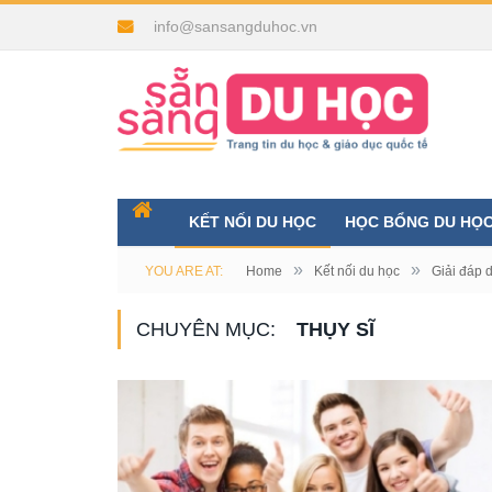
info@sansangduhoc.vn
KẾT NỐI DU HỌC
HỌC BỔNG DU HỌ
»
»
YOU ARE AT:
Home
Kết nối du học
Giải đáp 
CHUYÊN MỤC:
THỤY SĨ