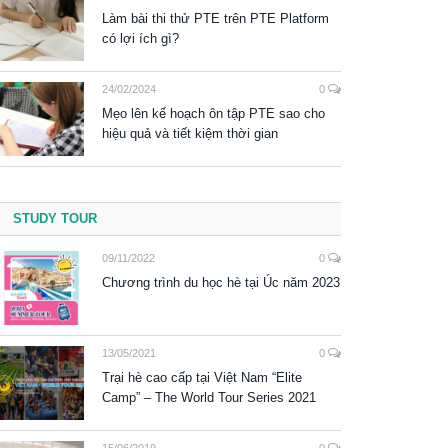
Làm bài thi thử PTE trên PTE Platform
có lợi ích gì?
24/02/2024
0
Mẹo lên kế hoạch ôn tập PTE sao cho
hiệu quả và tiết kiệm thời gian
STUDY TOUR
09/11/2022
0
Chương trình du học hè tại Úc năm 2023
13/05/2021
0
Trại hè cao cấp tại Việt Nam “Elite
Camp” – The World Tour Series 2021