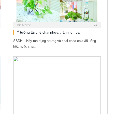
HƯỚNG DẪN DU HỌC SINH ÚC KÍCH HOẠT 
19/05/2022
0
Ý tưởng tái chế chai nhựa thành lọ hoa
SSDH – Hãy tận dụng những vỏ chai coca cola đã uống
hết, hoặc chai…