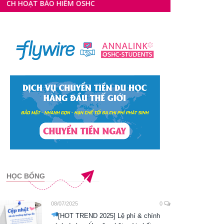
BẢO HIỂM OSHC
HỌC BỔNG
08/07/2025
0
[HOT TREND 2025] Lệ phí & chính