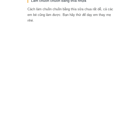
Làm chuồn chuồn bằng thìa nhựa
Cách làm chuồn chuồn bằng thìa sữa chua rất dễ, cả các
em bé cũng làm được. Bạn hãy thử để dạy em thay mẹ
nhé.