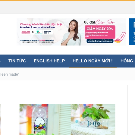
C
TIN TỨC
ENGLISH HELP
HELLO NGÀY MỚI !
HÓNG
"Teen made"