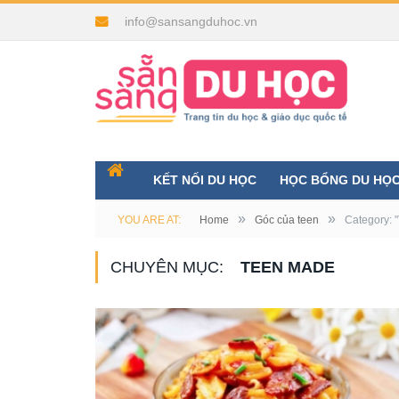
info@sansangduhoc.vn
KẾT NỐI DU HỌC
HỌC BỔNG DU HỌ
»
»
YOU ARE AT:
Home
Góc của teen
Category: 
CHUYÊN MỤC:
TEEN MADE