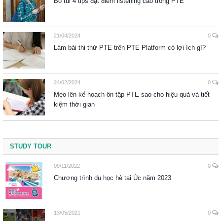
Bỏ túi 4 tips đạt điểm listening cao trong PTE
21/04/2024
0
Làm bài thi thử PTE trên PTE Platform có lợi ích gì?
24/02/2024
0
Mẹo lên kế hoạch ôn tập PTE sao cho hiệu quả và tiết
kiệm thời gian
STUDY TOUR
09/11/2022
0
Chương trình du học hè tại Úc năm 2023
13/05/2021
0