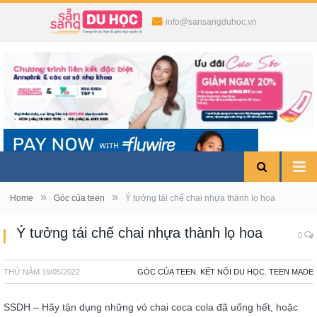
info@sansangduhoc.vn
»
»
Home
Góc của teen
Ý tưởng tái chế chai nhựa thành lọ hoa
Ý tưởng tái chế chai nhựa thành lọ hoa
0
THỨ NĂM
19/05/2022
GÓC CỦA TEEN
,
KẾT NỐI DU HỌC
,
TEEN MADE
SSDH – Hãy tận dụng những vỏ chai coca cola đã uống hết, hoặc