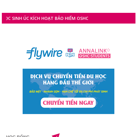
H ÚC KÍCH HOẠT BẢO HIỂM OSHC