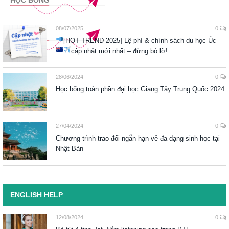
HỌC BỔNG
08/07/2025
0
[HOT TREND 2025] Lệ phí & chính sách du học Úc
cập nhật mới nhất – đừng bỏ lỡ!
28/06/2024
0
Học bổng toàn phần đại học Giang Tây Trung Quốc 2024
27/04/2024
0
Chương trình trao đổi ngắn hạn về đa dạng sinh học tại
Nhật Bản
ENGLISH HELP
12/08/2024
0