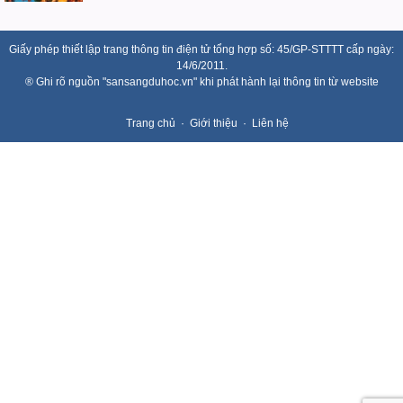
Giấy phép thiết lập trang thông tin điện tử tổng hợp số: 45/GP-STTTT cấp ngày:
14/6/2011.
® Ghi rõ nguồn "sansangduhoc.vn" khi phát hành lại thông tin từ website
Trang chủ
Giới thiệu
Liên hệ