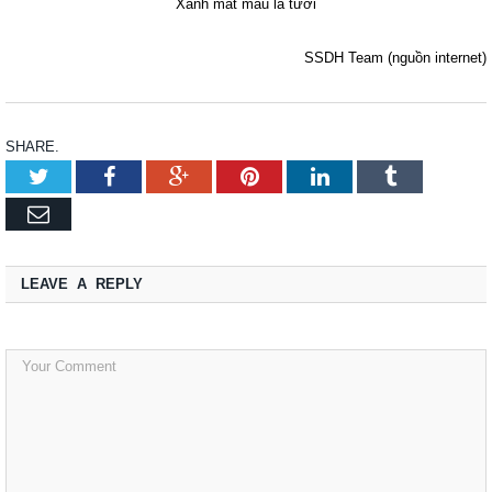
Xanh mát màu lá tươi
SSDH Team (nguồn internet)
SHARE.
Twitter
Facebook
Google+
Pinterest
LinkedIn
Tumblr
Email
LEAVE A REPLY