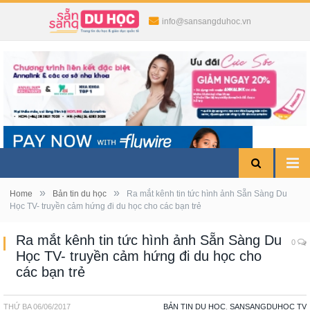
info@sansangduhoc.vn
»
»
Home
Bản tin du học
Ra mắt kênh tin tức hình ảnh Sẵn Sàng Du
Học TV- truyền cảm hứng đi du học cho các bạn trẻ
Ra mắt kênh tin tức hình ảnh Sẵn Sàng Du
0
Học TV- truyền cảm hứng đi du học cho
các bạn trẻ
THỨ BA
06/06/2017
BẢN TIN DU HỌC
,
SANSANGDUHOC TV