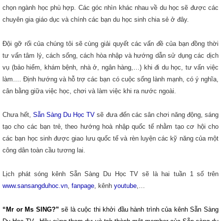
chọn ngành học phù hợp. Các góc nhìn khác nhau về du học sẽ được các
chuyên gia giáo dục và chính các bạn du học sinh chia sẻ ở đây.
Đội gỡ rối của chúng tôi sẽ cùng giải quyết các vấn đề của bạn đồng thời
tư vấn tâm lý, cách sống, cách hòa nhập và hướng dẫn sử dụng các dịch
vụ (bảo hiểm, khám bệnh, nhà ở, ngân hàng,…) khi đi du học, tư vấn việc
làm…. Định hướng và hỗ trợ các bạn có cuộc sống lành mạnh, có ý nghĩa,
cân bằng giữa việc học, chơi và làm việc khi ra nước ngoài.
Chưa hết,
Sẵn Sàng Du Học TV
sẽ đưa đến các sân chơi năng động, sáng
tạo cho các bạn trẻ, theo hướng hoà nhập quốc tế nhằm tạo cơ hội cho
các bạn học sinh được giao lưu quốc tế và rèn luyện các kỹ năng của một
công dân toàn cầu tương lai.
Lịch phát sóng kênh Sẵn Sàng Du Học TV sẽ là hai tuần 1 số trên
www.sansangduhoc.vn
,
fanpage
, kênh
youtube
,…
“Mr or Ms SING?”
sẽ là cuộc thi khởi đầu hành trình của kênh Sẵn Sàng