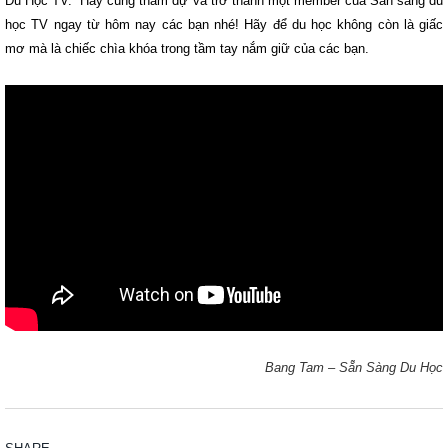
Du Học TV. Hãy cùng tham dự và trở thành một member của Sẵn sàng du
học TV ngay từ hôm nay các bạn nhé! Hãy để du học không còn là giấc
mơ mà là chiếc chìa khóa trong tầm tay nắm giữ của các bạn.
Bang Tam – Sẵn Sàng Du Học