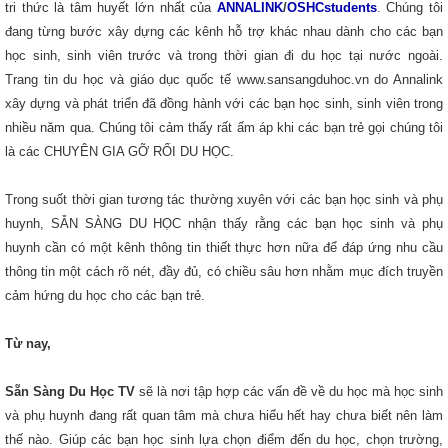
tri thức là tâm huyết lớn nhất của
ANNALINK
/
OSHCstudents
. Chúng tôi
đang từng bước xây dựng các kênh hỗ trợ khác nhau dành cho các bạn
học sinh, sinh viên trước và trong thời gian đi du học tại nước ngoài.
Trang tin du học và giáo dục quốc tế www.sansangduhoc.vn do Annalink
xây dựng và phát triển đã đồng hành với các bạn học sinh, sinh viên trong
nhiều năm qua. Chúng tôi cảm thấy rất ấm áp khi các bạn trẻ gọi chúng tôi
là các CHUYÊN GIA GỠ RỐI DU HỌC.
Trong suốt thời gian tương tác thường xuyên với các bạn học sinh và phụ
huynh, SẴN SÀNG DU HỌC nhận thấy rằng các bạn học sinh và phụ
huynh cần có một kênh thông tin thiết thực hơn nữa để đáp ứng nhu cầu
thông tin một cách rõ nét, đầy đủ, có chiều sâu hơn nhằm mục đích truyền
cảm hứng du học cho các bạn trẻ.
Từ nay,
Sẵn Sàng Du Học TV
sẽ là nơi tập hợp các vấn đề về du học mà học sinh
và phụ huynh đang rất quan tâm mà chưa hiểu hết hay chưa biết nên làm
thế nào. Giúp các bạn học sinh lựa chọn điểm đến du học, chọn trường,