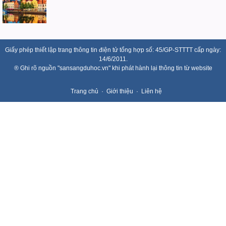
Giấy phép thiết lập trang thông tin điện tử tổng hợp số: 45/GP-STTTT cấp ngày:
14/6/2011.
® Ghi rõ nguồn "sansangduhoc.vn" khi phát hành lại thông tin từ website
Trang chủ
Giới thiệu
Liên hệ