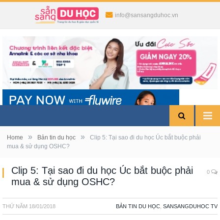
info@sansangduhoc.vn
»
»
Home
Bản tin du học
Clip 5: Tại sao đi du học Úc bắt buộc phải
mua & sử dụng OSHC?
Clip 5: Tại sao đi du học Úc bắt buộc phải
0
mua & sử dụng OSHC?
THỨ NĂM
18/01/2018
BẢN TIN DU HỌC
,
SANSANGDUHOC TV