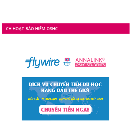
H HOẠT BẢO HIỂM OSHC