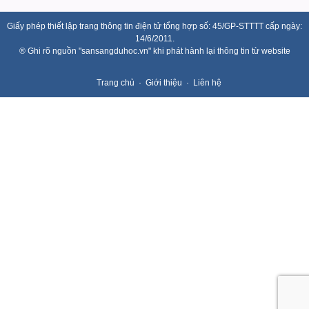
Giấy phép thiết lập trang thông tin điện tử tổng hợp số: 45/GP-STTTT cấp ngày:
14/6/2011.
® Ghi rõ nguồn "sansangduhoc.vn" khi phát hành lại thông tin từ website
Trang chủ
Giới thiệu
Liên hệ