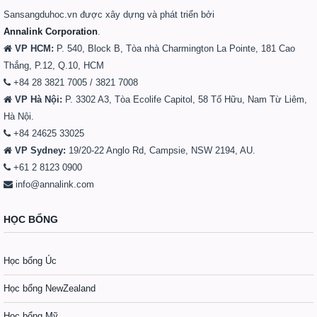
Sansangduhoc.vn được xây dựng và phát triển bởi
Annalink Corporation
.
VP HCM:
P. 540, Block B, Tòa nhà Charmington La Pointe, 181 Cao
Thắng, P.12, Q.10, HCM
+84 28 3821 7005 / 3821 7008
VP Hà Nội:
P. 3302 A3, Tòa Ecolife Capitol, 58 Tố Hữu, Nam Từ Liêm,
Hà Nội.
+84 24625 33025
VP Sydney:
19/20-22 Anglo Rd, Campsie, NSW 2194, AU.
+61 2 8123 0900
info@annalink.com
HỌC BỔNG
Học bổng Úc
Học bổng NewZealand
Học bổng Mỹ