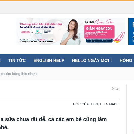
C
TIN TỨC
ENGLISH HELP
HELLO NGÀY MỚI !
HÓNG
 chuồn bằng thìa nhựa
0
GÓC CỦA TEEN
,
TEEN MADE
 sữa chua rất dễ, cả các em bé cũng làm
nhé.