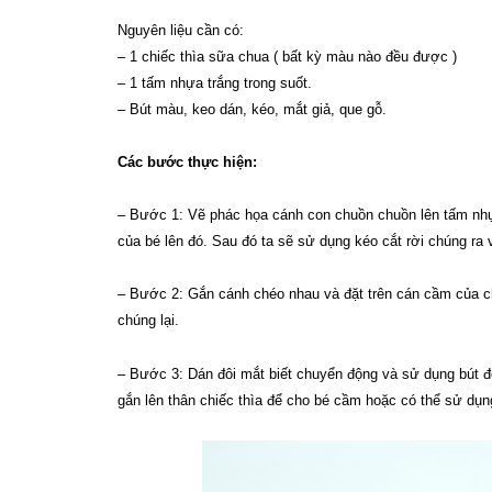
Nguyên liệu cần có:
– 1 chiếc thìa sữa chua ( bất kỳ màu nào đều được )
– 1 tấm nhựa trắng trong suốt.
– Bút màu, keo dán, kéo, mắt giả, que gỗ.
Các bước thực hiện:
– Bước 1: Vẽ phác họa cánh con chuồn chuồn lên tấm nh
của bé lên đó. Sau đó ta sẽ sử dụng kéo cắt rời chúng ra
– Bước 2: Gắn cánh chéo nhau và đặt trên cán cầm của ch
chúng lại.
– Bước 3: Dán đôi mắt biết chuyển động và sử dụng bút 
gắn lên thân chiếc thìa để cho bé cầm hoặc có thể sử dụn