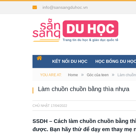
info@sansangduhoc.vn
KẾT NỐI DU HỌC
HỌC BỔNG DU HỌ
»
»
YOU ARE AT:
Home
Góc của teen
Làm chuồn
Làm chuồn chuồn bằng thìa nhựa
CHỦ NHẬT
17/04/2022
SSDH – Cách làm chuồn chuồn bằng thìa
được. Bạn hãy thử để dạy em thay mẹ 