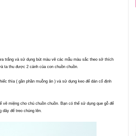
HƯỚNG DẪN DU HỌC SINH ÚC KÍCH HOẠT BẢO
ựa trắng và sử dụng bút màu vẽ các mẫu màu sắc theo sở thích
 và ta thu được 2 cánh của con chuồn chuồn.
iếc thìa ( gần phần muỗng ăn ) và sử dụng keo để dán cố định
để vẽ miệng cho chú chuồn chuồn. Bạn có thể sử dụng que gỗ để
g dây để treo chúng lên.