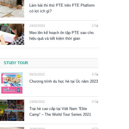
Làm bài thi thử PTE trên PTE Platform
có lợi ích gì?
24/02/2024
0
Mẹo lên kế hoạch ôn tập PTE sao cho
hiệu quả và tiết kiệm thời gian
STUDY TOUR
09/11/2022
0
Chương trình du học hè tại Úc năm 2023
13/05/2021
0
Trại hè cao cấp tại Việt Nam “Elite
Camp” – The World Tour Series 2021