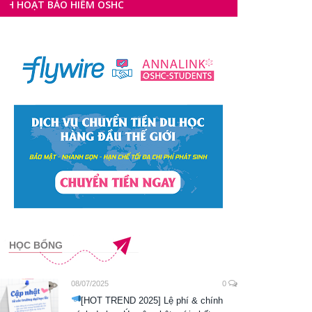
 HIỂM OSHC
HỌC BỔNG
08/07/2025
0
[HOT TREND 2025] Lệ phí & chính