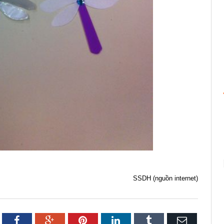
SSDH (nguồn internet)
itter
Facebook
Google+
Pinterest
LinkedIn
Tumblr
Email