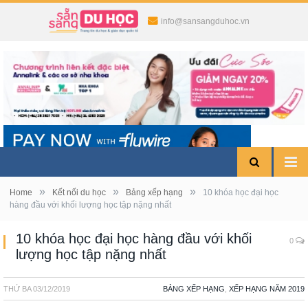
info@sansangduhoc.vn
»
»
»
Home
Kết nối du học
Bảng xếp hạng
10 khóa học đại học
hàng đầu với khối lượng học tập nặng nhất
10 khóa học đại học hàng đầu với khối
0
lượng học tập nặng nhất
THỨ BA
03/12/2019
BẢNG XẾP HẠNG
,
XẾP HẠNG NĂM 2019