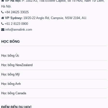
VP Hà Nội:
P. 3302 A3, Tòa Ecolife Capitol, 58 Tố Hữu, Nam Từ Liêm,
Hà Nội.
+84 24625 33025
VP Sydney:
19/20-22 Anglo Rd, Campsie, NSW 2194, AU.
+61 2 8123 0900
info@annalink.com
HỌC BỔNG
Học bổng Úc
Học bổng NewZealand
Học bổng Mỹ
Học bổng Anh
Học bổng Canada
ĐIỂM ĐẾN DU HỌC