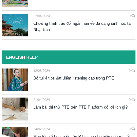
27/04/2024
0
Chương trình trao đổi ngắn hạn về đa dạng sinh học tại
Nhật Bản
ENGLISH HELP
12/08/2024
0
Bỏ túi 4 tips đạt điểm listening cao trong PTE
21/04/2024
0
Làm bài thi thử PTE trên PTE Platform có lợi ích gì?
24/02/2024
0
Mẹo lên kế hoạch ôn tập PTE sao cho hiệu quả và tiết