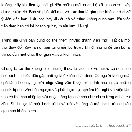
không mấy khi liên lạc nói gì đến những mối quan hệ xã giao được xây
dựng trước đó. Bạn sẽ phải đối mặt với sự thật là gần như không có ai để
ý đến việc bạn đi du học hay đi đâu cả và cũng không quan tâm đến việc
tiếp theo bạn có kế hoạch gì hay muốn làm điều gì.
Trong gia đình bạn cũng có thể thêm những thành viên mới. Tất cả mọi
thứ thay đổi, đây là nơi bạn từng gắn bó trước khi đi nhưng để gắn bó lại
thì sẽ cần một chút thời gian và sự kiên nhẫn.
Chúng ta có thể không biết nhưng thực tế việc trở về nước của các du
học sinh ít nhiều đều gặp những khó khăn nhất định. Có người không mất
quá lâu để quay lại với nhịp sống vốn thuộc về mình nhưng có những
người bị sốc văn hóa ngược và phải thực sự nghiêm túc nghĩ về việc làm
sao có thể hòa nhập lại với cuộc sống tại quê nhà như chưa từng đi bất cứ
đâu. Đi du học là một hành trình và trở về cũng là một hành trình nhiều
gian nan không kém.
Thái Hải (SSDH) – Theo Kênh 14