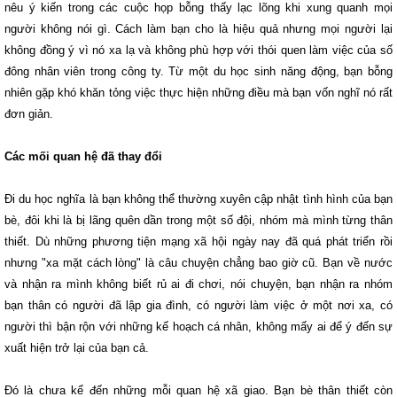
nêu ý kiến trong các cuộc họp bỗng thấy lạc lõng khi xung quanh mọi
người không nói gì. Cách làm bạn cho là hiệu quả nhưng mọi người lại
không đồng ý vì nó xa lạ và không phù hợp với thói quen làm việc của số
đông nhân viên trong công ty. Từ một du học sinh năng động, bạn bỗng
nhiên gặp khó khăn tỏng việc thực hiện những điều mà bạn vốn nghĩ nó rất
đơn giản.
Các mối quan hệ đã thay đổi
Đi du học nghĩa là bạn không thể thường xuyên cập nhật tình hình của bạn
bè, đôi khi là bị lãng quên dần trong một số đội, nhóm mà mình từng thân
thiết. Dù những phương tiện mạng xã hội ngày nay đã quá phát triển rồi
nhưng "xa mặt cách lòng" là câu chuyện chẳng bao giờ cũ. Bạn về nước
và nhận ra mình không biết rủ ai đi chơi, nói chuyện, bạn nhận ra nhóm
bạn thân có người đã lập gia đình, có người làm việc ở một nơi xa, có
người thì bận rộn với những kế hoạch cá nhân, không mấy ai để ý đến sự
xuất hiện trở lại của bạn cả.
Đó là chưa kể đến những mỗi quan hệ xã giao. Bạn bè thân thiết còn