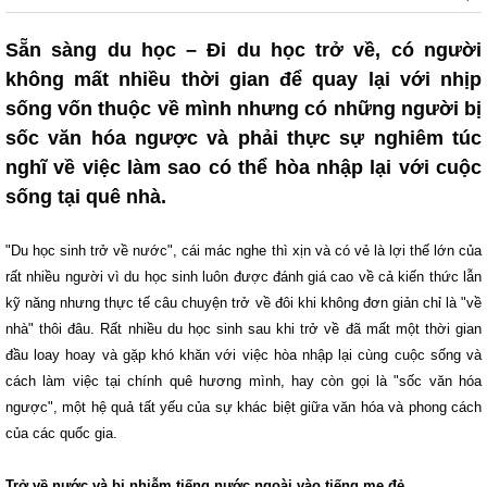
Sẵn sàng du học – Đi du học trở về, có người
không mất nhiều thời gian để quay lại với nhịp
sống vốn thuộc về mình nhưng có những người bị
sốc văn hóa ngược và phải thực sự nghiêm túc
nghĩ về việc làm sao có thể hòa nhập lại với cuộc
sống tại quê nhà.
"Du học sinh trở về nước", cái mác nghe thì xịn và có vẻ là lợi thế lớn của
rất nhiều người vì du học sinh luôn được đánh giá cao về cả kiến thức lẫn
kỹ năng nhưng thực tế câu chuyện trở về đôi khi không đơn giản chỉ là "về
nhà" thôi đâu. Rất nhiều du học sinh sau khi trở về đã mất một thời gian
đầu loay hoay và gặp khó khăn với việc hòa nhập lại cùng cuộc sống và
cách làm việc tại chính quê hương mình, hay còn gọi là "sốc văn hóa
ngược", một hệ quả tất yếu của sự khác biệt giữa văn hóa và phong cách
của các quốc gia.
Trở về nước và bị nhiễm tiếng nước ngoài vào tiếng mẹ đẻ