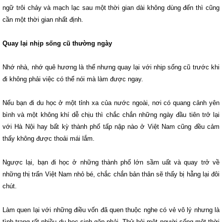
ngữ trôi chảy và mạch lạc sau một thời gian dài không dùng đến thì cũng
cần một thời gian nhất định.
Quay lại nhịp sống cũ thường ngày
Nhớ nhà, nhớ quê hương là thế nhưng quay lại với nhịp sống cũ trước khi
đi không phải việc có thể nói mà làm được ngay.
Nếu bạn đi du học ở một tỉnh xa của nước ngoài, nơi có quang cảnh yên
bình và một không khí dễ chịu thì chắc chắn những ngày đầu tiên trở lại
với Hà Nội hay bất kỳ thành phố tấp nập nào ở Việt Nam cũng đều cảm
thấy không được thoải mái lắm.
Ngược lại, bạn đi học ở những thành phố lớn sầm uất và quay trở về
những thị trấn Việt Nam nhỏ bé, chắc chắn bản thân sẽ thấy bị hẫng lại đôi
chút.
Làm quen lại với những điều vốn đã quen thuộc nghe có vẻ vô lý nhưng là
tình trạng rất nhiều du học sinh gặp phải. Thử hỏi một người sống một thời