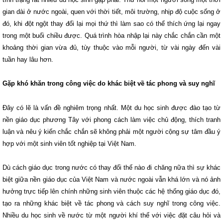
gian dài ở nước ngoài, quen với thời tiết, môi trường, nhịp độ cuộc sống ở
đó, khi đột ngột thay đổi lại mọi thứ thì làm sao có thể thích ứng lại ngay
trong một buổi chiều được. Quá trình hòa nhập lại này chắc chắn cần một
khoảng thời gian vừa đủ, tùy thuộc vào mỗi người, từ vài ngày đến vài
tuần hay lâu hơn.
Gặp khó khăn trong công việc do khác biệt về tác phong và suy nghĩ
Đây có lẽ là vấn đề nghiêm trọng nhất. Một du học sinh được đào tạo từ
nền giáo dục phương Tây với phong cách làm việc chủ động, thích tranh
luận và nêu ý kiến chắc chắn sẽ không phải một người cộng sự tâm đầu ý
hợp với một sinh viên tốt nghiệp tại Việt Nam.
Dù cách giáo dục trong nước có thay đổi thế nào đi chăng nữa thì sự khác
biệt giữa nền giáo dục của Việt Nam và nước ngoài vẫn khá lớn và nó ảnh
hưởng trực tiếp lên chính những sinh viên thuộc các hệ thống giáo dục đó,
tạo ra những khác biệt về tác phong và cách suy nghĩ trong công việc.
Nhiều du học sinh về nước từ một người khí thế với việc đặt câu hỏi và