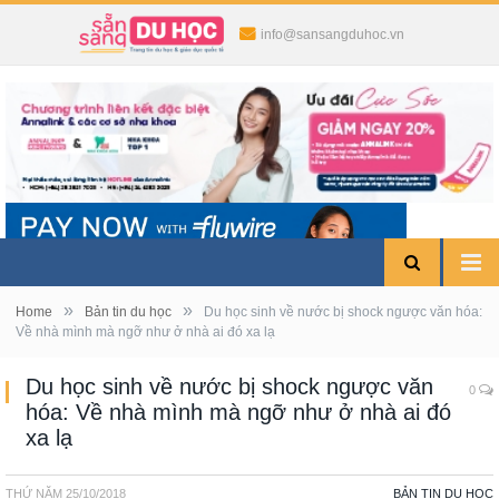
info@sansangduhoc.vn
»
»
Home
Bản tin du học
Du học sinh về nước bị shock ngược văn hóa:
Về nhà mình mà ngỡ như ở nhà ai đó xa lạ
Du học sinh về nước bị shock ngược văn
0
hóa: Về nhà mình mà ngỡ như ở nhà ai đó
xa lạ
THỨ NĂM
25/10/2018
BẢN TIN DU HỌC