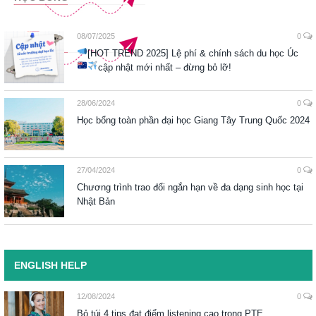
08/07/2025
0
[HOT TREND 2025] Lệ phí & chính sách du học Úc
cập nhật mới nhất – đừng bỏ lỡ!
28/06/2024
0
Học bổng toàn phần đại học Giang Tây Trung Quốc 2024
27/04/2024
0
Chương trình trao đổi ngắn hạn về đa dạng sinh học tại
Nhật Bản
ENGLISH HELP
12/08/2024
0
Bỏ túi 4 tips đạt điểm listening cao trong PTE