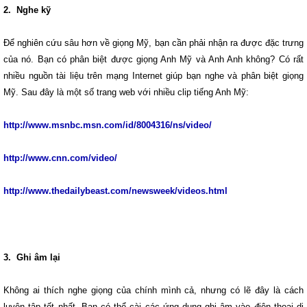
2. Nghe kỹ
Để nghiên cứu sâu hơn về giọng Mỹ, bạn cần phải nhận ra được đặc trưng
của nó. Bạn có phân biệt được giọng Anh Mỹ và Anh Anh không? Có rất
nhiều nguồn tài liệu trên mạng Internet giúp bạn nghe và phân biệt giọng
Mỹ. Sau đây là một số trang web với nhiều clip tiếng Anh Mỹ:
http://www.msnbc.msn.com/id/8004316/ns/video/
http://www.cnn.com/video/
http://www.thedailybeast.com/newsweek/videos.html
3. Ghi âm lại
Không ai thích nghe giọng của chính mình cả, nhưng có lẽ đây là cách
luyện tập tốt nhất. Bạn có thể cài các ứng dụng ghi âm vào điện thoại di