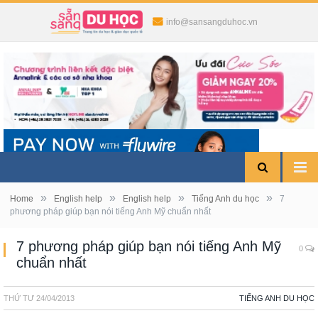
info@sansangduhoc.vn
»
»
»
»
Home
English help
English help
Tiếng Anh du học
7
phương pháp giúp bạn nói tiếng Anh Mỹ chuẩn nhất
7 phương pháp giúp bạn nói tiếng Anh Mỹ
0
chuẩn nhất
THỨ TƯ
24/04/2013
TIẾNG ANH DU HỌC