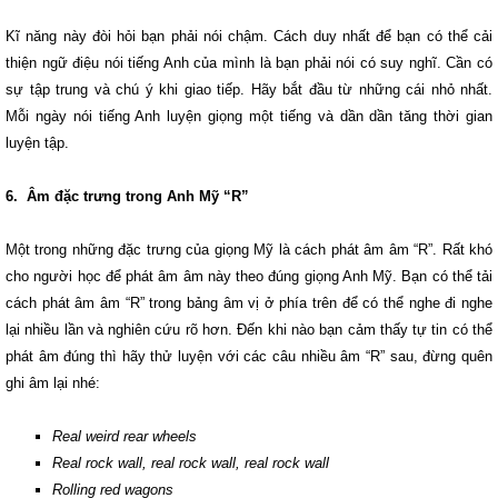
Kĩ năng này đòi hỏi bạn phải nói chậm. Cách duy nhất để bạn có thể cải
thiện ngữ điệu nói tiếng Anh của mình là bạn phải nói có suy nghĩ. Cần có
sự tập trung và chú ý khi giao tiếp. Hãy bắt đầu từ những cái nhỏ nhất.
Mỗi ngày nói tiếng Anh luyện giọng một tiếng và dần dần tăng thời gian
luyện tập.
6. Âm đặc trưng trong Anh Mỹ “R”
Một trong những đặc trưng của giọng Mỹ là cách phát âm âm “R”. Rất khó
cho người học để phát âm âm này theo đúng giọng Anh Mỹ. Bạn có thể tải
cách phát âm âm “R” trong bảng âm vị ở phía trên để có thể nghe đi nghe
lại nhiều lần và nghiên cứu rõ hơn. Đến khi nào bạn cảm thấy tự tin có thể
phát âm đúng thì hãy thử luyện với các câu nhiều âm “R” sau, đừng quên
ghi âm lại nhé:
Real weird rear wheels
Real rock wall, real rock wall, real rock wall
Rolling red wagons