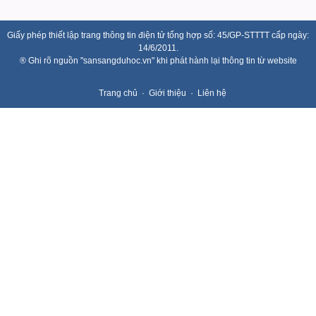
Giấy phép thiết lập trang thông tin điện tử tổng hợp số: 45/GP-STTTT cấp ngày:
14/6/2011.
® Ghi rõ nguồn "sansangduhoc.vn" khi phát hành lại thông tin từ website
Trang chủ
Giới thiệu
Liên hệ