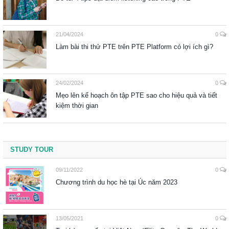
21/04/2024
0
Làm bài thi thử PTE trên PTE Platform có lợi ích gì?
24/02/2024
0
Mẹo lên kế hoạch ôn tập PTE sao cho hiệu quả và tiết
kiệm thời gian
STUDY TOUR
09/11/2022
0
Chương trình du học hè tại Úc năm 2023
13/05/2021
0