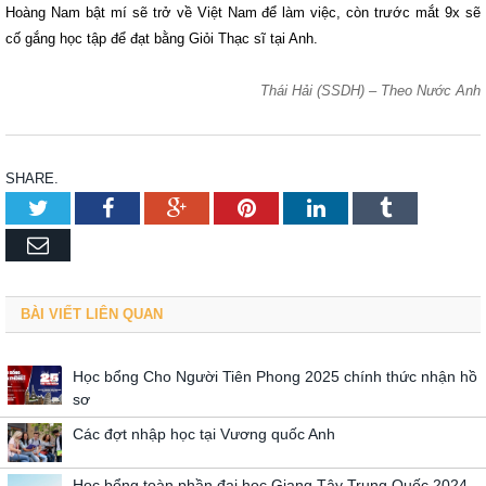
Hoàng Nam bật mí sẽ trở về Việt Nam để làm việc, còn trước mắt 9x sẽ
cố gắng học tập để đạt bằng Giỏi Thạc sĩ tại Anh.
Thái Hải (SSDH) – Theo Nước Anh
SHARE.
Twitter
Facebook
Google+
Pinterest
LinkedIn
Tumblr
Email
BÀI VIẾT LIÊN QUAN
Học bổng Cho Người Tiên Phong 2025 chính thức nhận hồ
sơ
Các đợt nhập học tại Vương quốc Anh
Học bổng toàn phần đại học Giang Tây Trung Quốc 2024