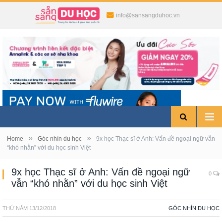
info@sansangduhoc.vn
»
»
Home
Góc nhìn du học
9x học Thạc sĩ ở Anh: Vấn đề ngoại ngữ vẫn
“khó nhằn” với du học sinh Việt
9x học Thạc sĩ ở Anh: Vấn đề ngoại ngữ
0
vẫn “khó nhằn” với du học sinh Việt
THỨ NĂM
13/12/2018
GÓC NHÌN DU HỌC