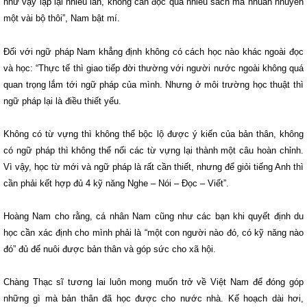
như vậy lặp lại nhiều lần, không cần đọc quá nhiều sách mà nhuần nhuyễn
một vài bộ thôi”, Nam bật mí.
Đối với ngữ pháp Nam khẳng định không có cách học nào khác ngoài đọc
và học: “Thực tế thì giao tiếp đời thường với người nước ngoài không quá
quan trọng lắm tới ngữ pháp của mình. Nhưng ở môi trường học thuật thì
ngữ pháp lại là điều thiết yếu.
Không có từ vựng thì không thể bộc lộ được ý kiến của bản thân, không
có ngữ pháp thì không thể nối các từ vựng lại thành một câu hoàn chỉnh.
Vì vậy, học từ mới và ngữ pháp là rất cần thiết, nhưng để giỏi tiếng Anh thì
cần phải kết hợp đủ 4 kỹ năng Nghe – Nói – Đọc – Viết”.
Hoàng Nam cho rằng, cá nhân Nam cũng như các bạn khi quyết định du
học cần xác định cho mình phải là “một con người nào đó, có kỹ năng nào
đó” đủ để nuôi được bản thân và góp sức cho xã hội.
Chàng Thạc sĩ tương lai luôn mong muốn trở về Việt Nam để đóng góp
những gì mà bản thân đã học được cho nước nhà. Kế hoạch dài hơi,