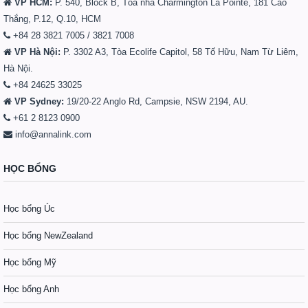
VP HCM:
P. 540, Block B, Tòa nhà Charmington La Pointe, 181 Cao
Thắng, P.12, Q.10, HCM
+84 28 3821 7005 / 3821 7008
VP Hà Nội:
P. 3302 A3, Tòa Ecolife Capitol, 58 Tố Hữu, Nam Từ Liêm,
Hà Nội.
+84 24625 33025
VP Sydney:
19/20-22 Anglo Rd, Campsie, NSW 2194, AU.
+61 2 8123 0900
info@annalink.com
HỌC BỔNG
Học bổng Úc
Học bổng NewZealand
Học bổng Mỹ
Học bổng Anh