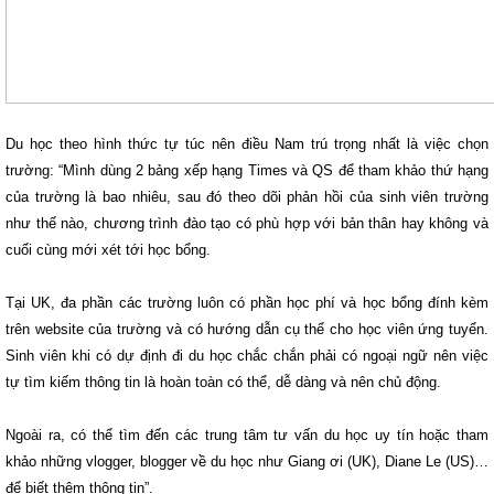
Du học theo hình thức tự túc nên điều Nam trú trọng nhất là việc chọn
trường: “Mình dùng 2 bảng xếp hạng Times và QS để tham khảo thứ hạng
của trường là bao nhiêu, sau đó theo dõi phản hồi của sinh viên trường
như thế nào, chương trình đào tạo có phù hợp với bản thân hay không và
cuối cùng mới xét tới học bổng.
Tại UK, đa phần các trường luôn có phần học phí và học bổng đính kèm
trên website của trường và có hướng dẫn cụ thể cho học viên ứng tuyển.
Sinh viên khi có dự định đi du học chắc chắn phải có ngoại ngữ nên việc
tự tìm kiếm thông tin là hoàn toàn có thể, dễ dàng và nên chủ động.
Ngoài ra, có thể tìm đến các trung tâm tư vấn du học uy tín hoặc tham
khảo những vlogger, blogger về du học như Giang ơi (UK), Diane Le (US)…
để biết thêm thông tin”.