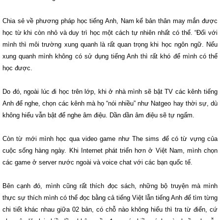
Chia sẻ về phương pháp học tiếng Anh, Nam kể bản thân may mắn được
học từ khi còn nhỏ và duy trì học một cách tự nhiên nhất có thể. “Đối với
mình thì môi trường xung quanh là rất quan trọng khi học ngôn ngữ. Nếu
xung quanh mình không có sử dụng tiếng Anh thì rất khó để mình có thể
học được.
Do đó, ngoài lúc đi học trên lớp, khi ở nhà mình sẽ bật TV các kênh tiếng
Anh để nghe, chọn các kênh mà họ “nói nhiều” như Natgeo hay thời sự, dù
không hiểu vẫn bật để nghe âm điệu. Dần dần âm điệu sẽ tự ngấm.
Còn từ mới mình học qua video game như The sims để có từ vựng của
cuộc sống hàng ngày. Khi Internet phát triển hơn ở Việt Nam, mình chọn
các game ở server nước ngoài và voice chat với các bạn quốc tế.
Bên cạnh đó, mình cũng rất thích đọc sách, những bộ truyện mà mình
thực sự thích mình có thể đọc bằng cả tiếng Việt lẫn tiếng Anh để tìm từng
chi tiết khác nhau giữa 02 bản, có chỗ nào không hiểu thì tra từ điển, cứ