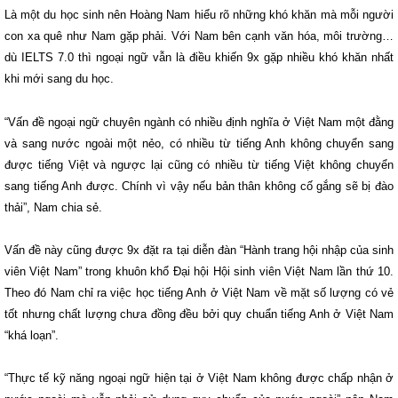
Là một du học sinh nên Hoàng Nam hiểu rõ những khó khăn mà mỗi người
con xa quê như Nam gặp phải. Với Nam bên cạnh văn hóa, môi trường…
dù IELTS 7.0 thì ngoại ngữ vẫn là điều khiến 9x gặp nhiều khó khăn nhất
khi mới sang du học.
“Vấn đề ngoại ngữ chuyên ngành có nhiều định nghĩa ở Việt Nam một đằng
và sang nước ngoài một nẻo, có nhiều từ tiếng Anh không chuyển sang
được tiếng Việt và ngược lại cũng có nhiều từ tiếng Việt không chuyển
sang tiếng Anh được. Chính vì vậy nếu bản thân không cố gắng sẽ bị đào
thải”, Nam chia sẻ.
Vấn đề này cũng được 9x đặt ra tại diễn đàn “Hành trang hội nhập của sinh
viên Việt Nam” trong khuôn khổ Đại hội Hội sinh viên Việt Nam lần thứ 10.
Theo đó Nam chỉ ra việc học tiếng Anh ở Việt Nam về mặt số lượng có vẻ
tốt nhưng chất lượng chưa đồng đều bởi quy chuẩn tiếng Anh ở Việt Nam
“khá loạn”.
“Thực tế kỹ năng ngoại ngữ hiện tại ở Việt Nam không được chấp nhận ở