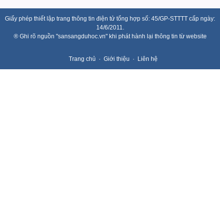
Giấy phép thiết lập trang thông tin điện tử tổng hợp số: 45/GP-STTTT cấp ngày:
14/6/2011.
® Ghi rõ nguồn "sansangduhoc.vn" khi phát hành lại thông tin từ website
Trang chủ
Giới thiệu
Liên hệ