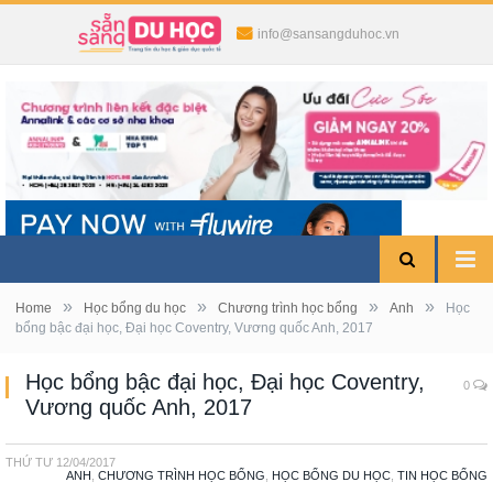
info@sansangduhoc.vn
»
»
»
»
Home
Học bổng du học
Chương trình học bổng
Anh
Học
bổng bậc đại học, Đại học Coventry, Vương quốc Anh, 2017
Học bổng bậc đại học, Đại học Coventry,
0
Vương quốc Anh, 2017
THỨ TƯ
12/04/2017
ANH
,
CHƯƠNG TRÌNH HỌC BỔNG
,
HỌC BỔNG DU HỌC
,
TIN HỌC BỔNG