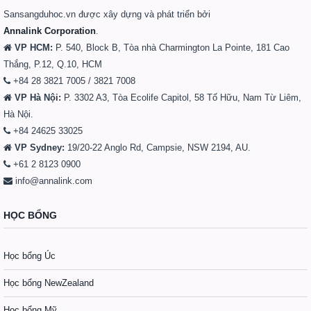
Sansangduhoc.vn được xây dựng và phát triển bởi
Annalink Corporation
.
VP HCM:
P. 540, Block B, Tòa nhà Charmington La Pointe, 181 Cao
Thắng, P.12, Q.10, HCM
+84 28 3821 7005 / 3821 7008
VP Hà Nội:
P. 3302 A3, Tòa Ecolife Capitol, 58 Tố Hữu, Nam Từ Liêm,
Hà Nội.
+84 24625 33025
VP Sydney:
19/20-22 Anglo Rd, Campsie, NSW 2194, AU.
+61 2 8123 0900
info@annalink.com
HỌC BỔNG
Học bổng Úc
Học bổng NewZealand
Học bổng Mỹ