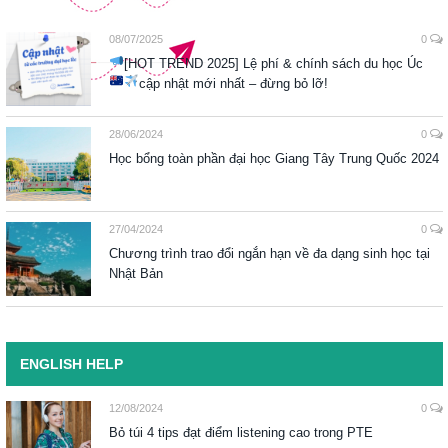
08/07/2025
0
[HOT TREND 2025] Lệ phí & chính sách du học Úc
cập nhật mới nhất – đừng bỏ lỡ!
28/06/2024
0
Học bổng toàn phần đại học Giang Tây Trung Quốc 2024
27/04/2024
0
Chương trình trao đổi ngắn hạn về đa dạng sinh học tại
Nhật Bản
ENGLISH HELP
12/08/2024
0
Bỏ túi 4 tips đạt điểm listening cao trong PTE