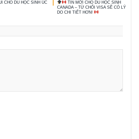
UI CHO DU HỌC SINH ÚC
TIN MỚI CHO DU HỌC SINH
CANADA – TỪ CHỐI VISA SẼ CÓ LÝ
DO CHI TIẾT HƠN!