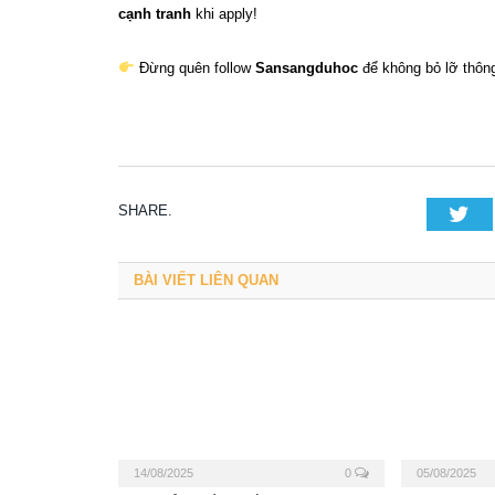
cạnh tranh
khi apply!
Đừng quên follow
Sansangduhoc
để không bỏ lỡ thông
SHARE.
Tw
BÀI VIẾT LIÊN QUAN
14/08/2025
0
05/08/2025