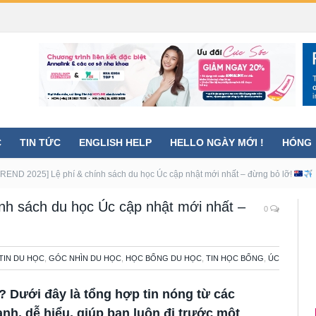
C
TIN TỨC
ENGLISH HELP
HELLO NGÀY MỚI !
HÓNG
END 2025] Lệ phí & chính sách du học Úc cập nhật mới nhất – đừng bỏ lỡ!
h sách du học Úc cập nhật mới nhất –
0
TIN DU HỌC
,
GÓC NHÌN DU HỌC
,
HỌC BỔNG DU HỌC
,
TIN HỌC BỔNG
,
ÚC
? Dưới đây là
tổng hợp tin nóng
từ các
nh, dễ hiểu, giúp bạn luôn đi trước một