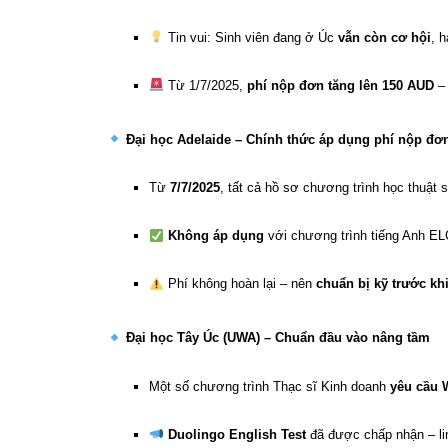
Tin vui: Sinh viên đang ở Úc
vẫn còn cơ hội
, 
Từ 1/7/2025,
phí nộp đơn tăng lên 150 AUD
– 
Đại học Adelaide – Chính thức áp dụng phí nộp đơ
Từ
7/7/2025
, tất cả hồ sơ chương trình học thuật
Không áp dụng
với chương trình tiếng Anh ELC
Phí không hoàn lại – nên
chuẩn bị kỹ trước kh
Đại học Tây Úc (UWA) – Chuẩn đầu vào nâng tầm
Một số chương trình Thạc sĩ Kinh doanh
yêu cầu 
Duolingo English Test
đã được chấp nhận – li