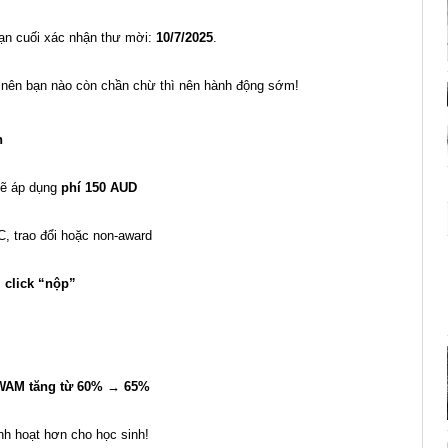
hạn cuối xác nhận thư mời:
10/7/2025
.
nên bạn nào còn chần chừ thì nên hành động sớm!
n
 sẽ áp dụng
phí 150 AUD
, trao đổi hoặc non-award
i click “nộp”
WAM tăng từ 60% → 65%
nh hoạt hơn cho học sinh!