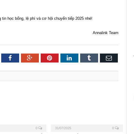
 tin học bổng, lệ phí và cơ hội chuyển tiếp 2025 nhé!
Annalink Team
itter
Facebook
Google+
Pinterest
LinkedIn
Tumblr
Email
0
31/07/2025
0