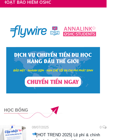
ẢO HIỂM OSHC
HỌC BỔNG
08/07/2025
0
[HOT TREND 2025] Lệ phí & chính