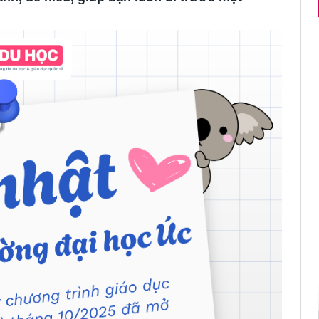
HƯỚNG DẪN DU HỌC SINH ÚC KÍCH HOẠT B