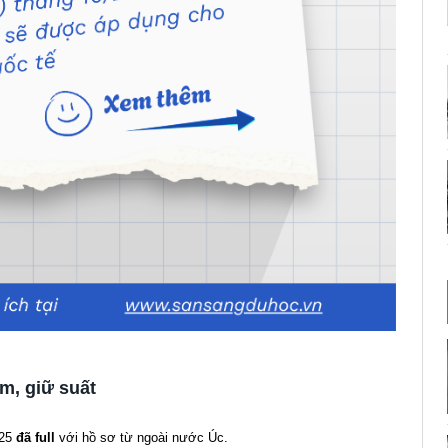
m, giữ suất
025
đã full
với hồ sơ từ ngoài nước Úc.