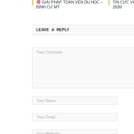
GIẢI PHÁP TOÀN VẸN DU HỌC –
TIN CỰC V
ĐỊNH CƯ MỸ
2026!
LEAVE A REPLY