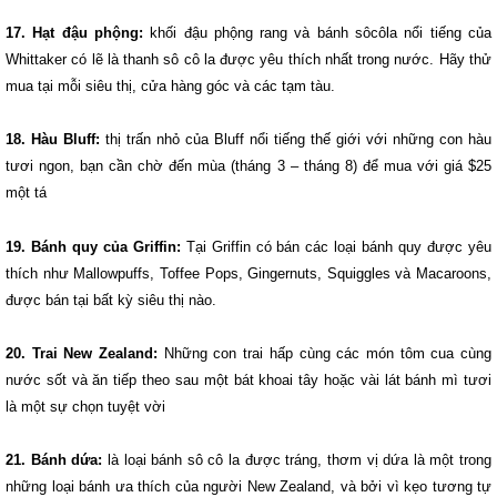
17. Hạt đậu phộng:
khối đậu phộng rang và bánh sôcôla nổi tiếng của
Whittaker có lẽ là thanh sô cô la được yêu thích nhất trong nước. Hãy thử
mua tại mỗi siêu thị, cửa hàng góc và các tạm tàu.
18. Hàu Bluff:
thị trấn nhỏ của Bluff nổi tiếng thế giới với những con hàu
tươi ngon, bạn cần chờ đến mùa (tháng 3 – tháng 8) để mua với giá $25
một tá
19. Bánh quy của Griffin:
Tại Griffin có bán các loại bánh quy được yêu
thích như Mallowpuffs, Toffee Pops, Gingernuts, Squiggles và Macaroons,
được bán tại bất kỳ siêu thị nào.
20. Trai New Zealand:
Những con trai hấp cùng các món tôm cua cùng
nước sốt và ăn tiếp theo sau một bát khoai tây hoặc vài lát bánh mì tươi
là một sự chọn tuyệt vời
21. Bánh dứa:
là loại bánh sô cô la được tráng, thơm vị dứa là một trong
những loại bánh ưa thích của người New Zealand, và bởi vì kẹo tương tự