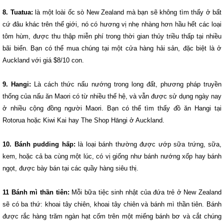
8. Tuatua:
là một loài ốc sò New Zealand mà bạn sẽ không tìm thấy ở bất
cứ đâu khác trên thế giới, nó có hương vị nhẹ nhàng hơn hầu hết các loại
tôm hùm, được thu thập miễn phí trong thời gian thủy triều thấp tại nhiều
bãi biển. Bạn có thể mua chúng tại một cửa hàng hải sản, đặc biệt là ở
Auckland với giá $8/10 con.
9. Hangi:
Là cách thức nấu nướng trong long đất, phương pháp truyền
thống của nấu ăn Maori có từ nhiều thế hệ, và vẫn được sử dụng ngày nay
ở nhiều cộng đồng người Maori. Bạn có thể tìm thấy đồ ăn Hangi tại
Rotorua hoặc Kiwi Kai hay The Shop Hāngi ở Auckland.
10. Bánh pudding hấp:
là loại bánh thường được ướp sữa trứng, sữa,
kem, hoặc cả ba cùng một lúc, có vị giống như bánh nướng xốp hay bánh
ngọt, được bày bán tại các quầy hàng siêu thị.
11 Bánh mì thần tiên:
Mỗi bữa tiệc sinh nhật của đứa trẻ ở New Zealand
sẽ có ba thứ: khoai tây chiên, khoai tây chiên và bánh mì thần tiên. Bánh
được rắc hàng trăm ngàn hạt cốm trên một miếng bánh bơ và cắt chúng