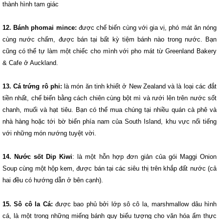
thành hình tam giác
12. Bánh phomai mince:
được chế biến cùng với gia vị, phó mát ăn nóng
cùng nước chấm, được bán tại bất kỳ tiệm bánh nào trong nước. Bạn
cũng có thể tự làm một chiếc cho mình với pho mát từ Greenland Bakery
& Cafe ở Auckland.
13. Cá trứng rô phi:
là món ăn tinh khiết ở New Zealand và là loại các đắt
tiền nhất, chế biến bằng cách chiên cùng bột mì và rưới lên trên nước sốt
chanh, muối và hạt tiêu. Bạn có thể mua chúng tại nhiều quán cà phê và
nhà hàng hoặc tới bờ biển phía nam của South Island, khu vực nổi tiếng
với những món nướng tuyệt vời.
14. Nước sốt Dip Kiwi
: là một hỗn hợp đơn giản của gói Maggi Onion
Soup cùng một hộp kem, được bán tại các siêu thị trên khắp đất nước (cả
hai đều có hướng dẫn ở bên cạnh).
15. Sô cô la Cá:
được bao phủ bởi lớp sô cô la, marshmallow dâu hình
cá, là một trong những miếng bánh quy biểu tượng cho văn hóa ẩm thực