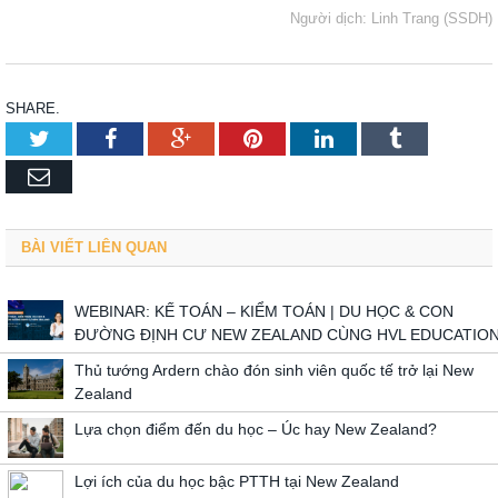
Người dịch: Linh Trang (SSDH)
SHARE.
Twitter
Facebook
Google+
Pinterest
LinkedIn
Tumblr
Email
BÀI VIẾT LIÊN QUAN
WEBINAR: KẾ TOÁN – KIỂM TOÁN | DU HỌC & CON
ĐƯỜNG ĐỊNH CƯ NEW ZEALAND CÙNG HVL EDUCATIO
Thủ tướng Ardern chào đón sinh viên quốc tế trở lại New
Zealand
Lựa chọn điểm đến du học – Úc hay New Zealand?
Lợi ích của du học bậc PTTH tại New Zealand