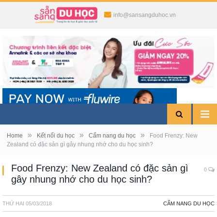
info@sansangduhoc.vn
»
»
»
Home
Kết nối du học
Cẩm nang du học
Food Frenzy: New
Zealand có đặc sản gì gây nhung nhớ cho du học sinh?
Food Frenzy: New Zealand có đặc sản gì
0
gây nhung nhớ cho du học sinh?
THỨ HAI
05/03/2018
CẨM NANG DU HỌC