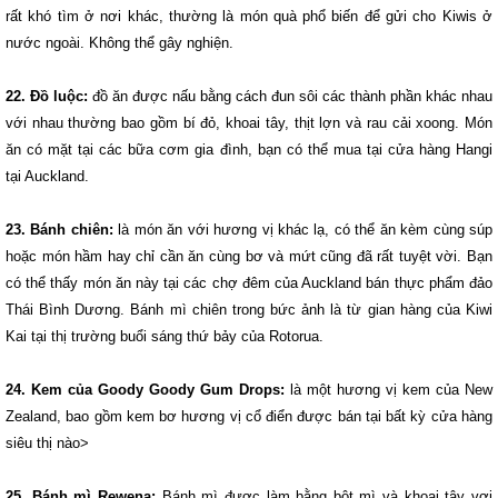
rất khó tìm ở nơi khác, thường là món quà phổ biến để gửi cho Kiwis ở
nước ngoài. Không thể gây nghiện.
22. Đồ luộc:
đồ ăn được nấu bằng cách đun sôi các thành phần khác nhau
với nhau thường bao gồm bí đỏ, khoai tây, thịt lợn và rau cải xoong. Món
ăn có mặt tại các bữa cơm gia đình, bạn có thể mua tại cửa hàng Hangi
tại Auckland.
23. Bánh chiên:
là món ăn với hương vị khác lạ, có thể ăn kèm cùng súp
hoặc món hầm hay chỉ cần ăn cùng bơ và mứt cũng đã rất tuyệt vời. Bạn
có thể thấy món ăn này tại các chợ đêm của Auckland bán thực phẩm đảo
Thái Bình Dương. Bánh mì chiên trong bức ảnh là từ gian hàng của Kiwi
Kai tại thị trường buổi sáng thứ bảy của Rotorua.
24. Kem của Goody Goody Gum Drops:
là một hương vị kem của New
Zealand, bao gồm kem bơ hương vị cổ điển được bán tại bất kỳ cửa hàng
siêu thị nào>
25. Bánh mì Rewena:
Bánh mì được làm bằng bột mì và khoai tây vơi