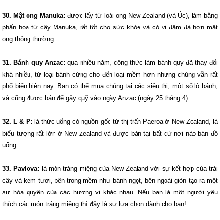
30. Mật ong Manuka:
được lấy từ loài ong New Zealand (và Úc), làm bằng
phấn hoa từ cây Manuka, rất tốt cho sức khỏe và có vị đậm đà hơn mật
ong thông thường.
31. Bánh quy Anzac:
qua nhiều năm, công thức làm bánh quy đã thay đổi
khá nhiều, từ loại bánh cứng cho đến loại mềm hơn nhưng chúng vẫn rất
phổ biến hiện nay. Bạn có thể mua chúng tại các siêu thị, một số lò bánh,
và cũng được bán để gây quỹ vào ngày Anzac (ngày 25 tháng 4).
32. L & P:
là thức uống có nguồn gốc từ thị trấn Paeroa ở New Zealand, là
biểu tượng rất lớn ở New Zealand và được bán tại bất cứ nơi nào bán đồ
uống.
33. Pavlova:
là món tráng miệng của New Zealand với sự kết hợp của trái
cây và kem tươi, bên trong mềm như bánh ngọt, bên ngoài giòn tạo ra một
sự hòa quyện của các hương vị khác nhau. Nếu bạn là một người yêu
thích các món tráng miệng thì đây là sự lựa chọn dành cho bạn!