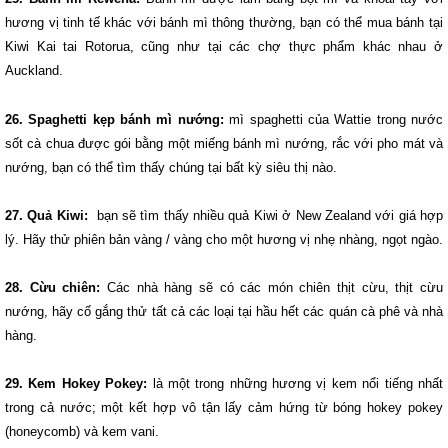
hương vị tinh tế khác với bánh mì thông thường, bạn có thể mua bánh tại
Kiwi Kai tai Rotorua, cũng như tại các chợ thực phẩm khác nhau ở
Auckland.
26. Spaghetti kẹp bánh mì nướng:
mì spaghetti của Wattie trong nước
sốt cà chua được gói bằng một miếng bánh mì nướng, rắc với pho mát và
nướng, bạn có thể tìm thấy chúng tại bất kỳ siêu thị nào.
27. Quả Kiwi:
bạn sẽ tìm thấy nhiều quả Kiwi ở New Zealand với giá hợp
lý. Hãy thử phiên bản vàng / vàng cho một hương vị nhẹ nhàng, ngọt ngào.
28. Cừu chiên:
Các nhà hàng sẽ có các món chiên thịt cừu, thịt cừu
nướng, hãy cố gắng thử tất cả các loại tại hầu hết các quán cà phê và nhà
hàng.
29. Kem Hokey Pokey:
là một trong những hương vị kem nổi tiếng nhất
trong cả nước; một kết hợp vô tận lấy cảm hứng từ bóng hokey pokey
(honeycomb) và kem vani.