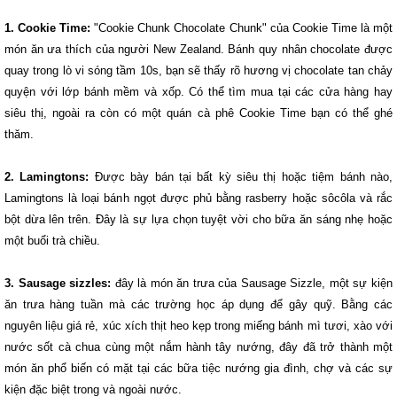
1. Cookie Time:
"Cookie Chunk Chocolate Chunk" của Cookie Time là một
món ăn ưa thích của người New Zealand. Bánh quy nhân chocolate được
quay trong lò vi sóng tầm 10s, bạn sẽ thấy rõ hương vị chocolate tan chảy
quyện với lớp bánh mềm và xốp. Có thể tìm mua tại các cửa hàng hay
siêu thị, ngoài ra còn có một quán cà phê Cookie Time bạn có thể ghé
thăm.
2. Lamingtons:
Được bày bán tại bất kỳ siêu thị hoặc tiệm bánh nào,
Lamingtons là loại bánh ngọt được phủ bằng rasberry hoặc sôcôla và rắc
bột dừa lên trên. Đây là sự lựa chọn tuyệt vời cho bữa ăn sáng nhẹ hoặc
một buổi trà chiều.
3. Sausage sizzles:
đây là món ăn trưa của Sausage Sizzle, một sự kiện
ăn trưa hàng tuần mà các trường học áp dụng để gây quỹ. Bằng các
nguyên liệu giá rẻ, xúc xích thịt heo kẹp trong miếng bánh mì tươi, xào với
nước sốt cà chua cùng một nắm hành tây nướng, đây đã trở thành một
món ăn phổ biến có mặt tại các bữa tiệc nướng gia đình, chợ và các sự
kiện đặc biệt trong và ngoài nước.