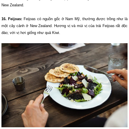
New Zealand.
16. Feijoas:
Feijoas có nguồn gốc ở Nam Mỹ, thường được trồng như là
một cây cảnh ở New Zealand. Hương vị và mùi vị của trái Feijoas rất độc
đáo; với vị hơi giống như quả Kiwi.