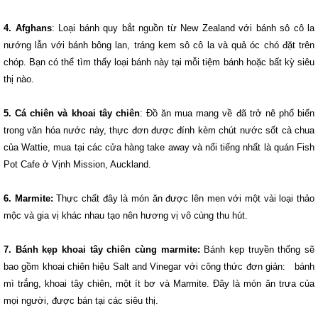
4. Afghans
: Loại bánh quy bắt nguồn từ New Zealand với bánh sô cô la
nướng lẫn với bánh bông lan, tráng kem sô cô la và quả óc chó đặt trên
chóp. Bạn có thể tìm thấy loại bánh này tại mỗi tiệm bánh hoặc bất kỳ siêu
thị nào.
5. Cá chiên và khoai tây chiên
: Đồ ăn mua mang về đã trở nê phổ biến
trong văn hóa nước này, thực đơn được đính kèm chút nước sốt cà chua
của Wattie, mua tại các cửa hàng take away và nổi tiếng nhất là quán Fish
Pot Cafe ở Vịnh Mission, Auckland.
6. Marmite:
Thực chất đây là món ăn được lên ​​men với một vài loại thảo
mộc và gia vị khác nhau tạo nên hương vị vô cùng thu hút.
7. Bánh kẹp khoai tây chiên cùng marmite:
Bánh kẹp truyền thống sẽ
bao gồm khoai chiên hiệu Salt and Vinegar với công thức đơn giản: bánh
mì trắng, khoai tây chiên, một ít bơ và Marmite. Đây là món ăn trưa của
mọi người, được bán tại các siêu thị.