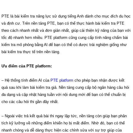
PTE là bài kiểm tra năng lực sử dụng tiếng Anh dành cho mục đích du học
và định cư. Trên nền tảng PTE, bạn có thể thực hành bài kiểm tra PTE
theo cách nhanh nhất và đơn giản nhất, giúp cải thiện kỹ năng của bạn với
tốc độ nhanh hơn nhiều. PTE platform cũng cung cấp tính năng chấm bài
kiểm tra mô phỏng bằng Al để bạn có thể có được trải nghiệm giống như
bài kiểm tra thực tế trên nền tảng.
Ưu điểm của PTE platform:
– Hệ thống tính điểm Al của
PTE platform
cho phép bạn nhận được kết
quả sau khi làm bài kiểm tra giả. Nền tảng cung cấp bộ ngân hàng câu hỏi
đa dạng và cập nhật hàng tuần với nội dung mới để bạn có thể chuẩn bị
cho các câu hỏi thi gần đây nhất.
– Ngoài việc trả kết quả bài thi ngay lập tức, nền tảng còn giúp bạn phân
tích kỹ lưỡng về những điểm khiến họ bị mất điểm. Nhờ đó, bạn có thể
nhanh chóng và dễ dàng thực hiện các chỉnh sửa với sự trợ giúp của