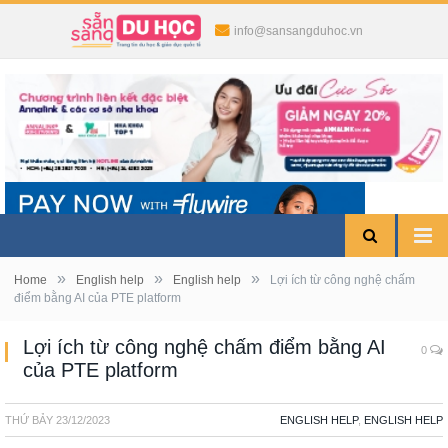
info@sansangduhoc.vn
»
»
»
Home
English help
English help
Lợi ích từ công nghệ chấm
điểm bằng AI của PTE platform
Lợi ích từ công nghệ chấm điểm bằng AI
0
của PTE platform
THỨ BẢY
23/12/2023
ENGLISH HELP
,
ENGLISH HELP