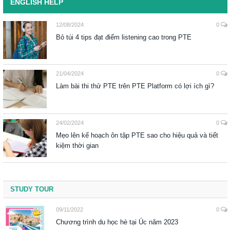
ENGLISH HELP
12/08/2024
0
Bỏ túi 4 tips đạt điểm listening cao trong PTE
21/04/2024
0
Làm bài thi thử PTE trên PTE Platform có lợi ích gì?
24/02/2024
0
Mẹo lên kế hoạch ôn tập PTE sao cho hiệu quả và tiết
kiệm thời gian
STUDY TOUR
09/11/2022
0
Chương trình du học hè tại Úc năm 2023