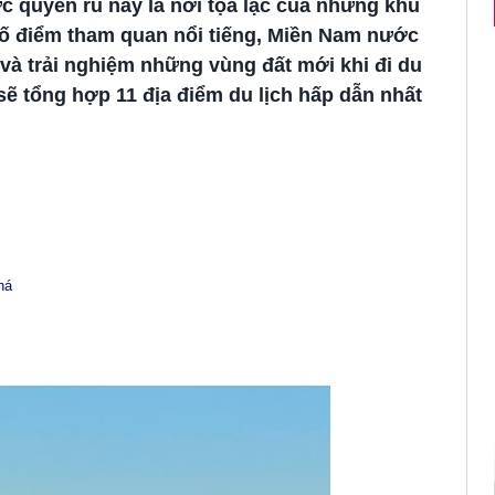
 quyến rũ này là nơi tọa lạc của những khu
HƯỚNG DẪN DU HỌC SINH ÚC KÍCH HOẠT BẢO HIỂ
số điểm tham quan nổi tiếng, Miền Nam nước
và trải nghiệm những vùng đất mới khi đi du
sẽ tổng hợp 11 địa điểm du lịch hấp dẫn nhất
há