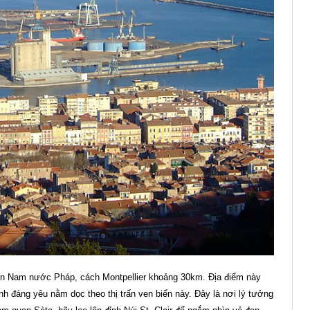
Miền Nam nước Pháp, cách Montpellier khoảng 30km. Địa điểm này
h đáng yêu nằm dọc theo thị trấn ven biển này. Đây là nơi lý tưởng