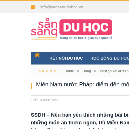
info@sansangduhoc.vn
KẾT NỐI DU HỌC
HỌC BỔNG DU HỌ
»
»
YOU ARE AT:
Home
Hóng
Must go khi đi du 
Miền Nam nước Pháp: điểm đến m
THỨ BA
08/11/2022
SSDH – Nếu bạn yêu thích những bãi b
những món ăn thơm ngon, thì Miền Na