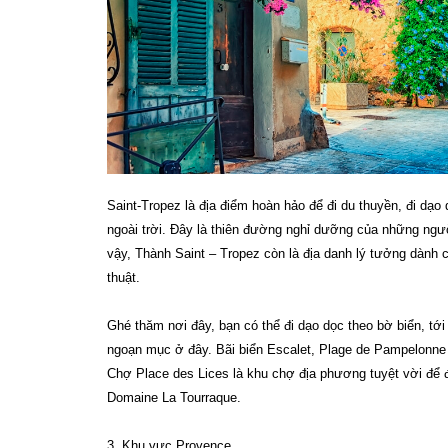
Saint-Tropez là địa điểm hoàn hảo để đi du thuyền, đi d
ngoài trời. Đây là thiên đường nghỉ dưỡng của những ngườ
vậy, Thành Saint – Tropez còn là địa danh lý tưởng dành 
thuật.
Ghé thăm nơi đây, bạn có thể đi dạo dọc theo bờ biển, tớ
ngoạn mục ở đây. Bãi biển Escalet, Plage de Pampelonne v
Chợ Place des Lices là khu chợ địa phương tuyệt vời để
Domaine La Tourraque.
3. Khu vực Provence