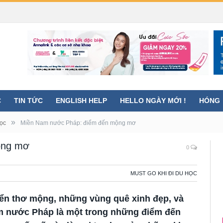
C
TIN TỨC
ENGLISH HELP
HELLO NGÀY MỚI !
HÓNG
»
học
Miền Nam nước Pháp: điểm đến mộng mơ
ộng mơ
0
MUST GO KHI ĐI DU HỌC
iển thơ mộng, những vùng quê xinh đẹp, và
m nước Pháp là một trong những điểm đến