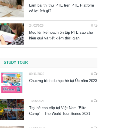
Làm bài thi thử PTE trên PTE Platform
có lợi ích gì?
24/02/2024
0
Mẹo lên kế hoạch ôn tập PTE sao cho
hiệu quả và tiết kiệm thời gian
STUDY TOUR
09/11/2022
0
Chương trình du học hè tại Úc năm 2023
13/05/2021
0
Trại hè cao cấp tại Việt Nam “Elite
Camp” – The World Tour Series 2021