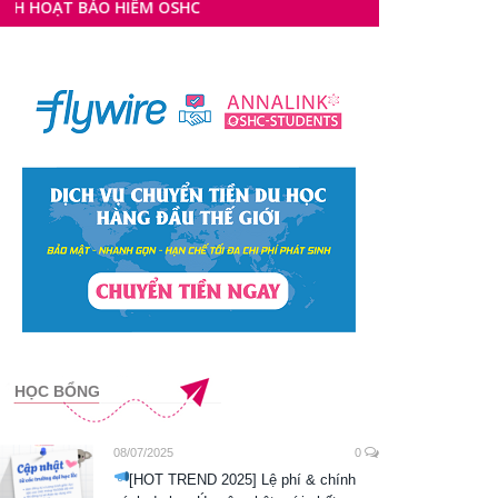
M OSHC
HỌC BỔNG
08/07/2025
0
[HOT TREND 2025] Lệ phí & chính