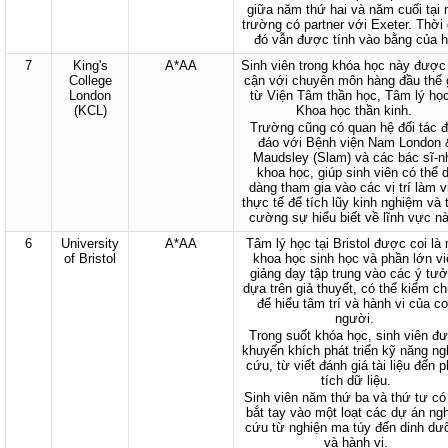
giữa năm thứ hai và năm cuối tại 
trường có partner với Exeter. Thời 
đó vẫn được tính vào bằng của h
7
King's
A*AA
Sinh viên trong khóa học này được 
College
cận với chuyên môn hàng đầu thế 
London
từ Viện Tâm thần học, Tâm lý họ
(KCL)
Khoa học thần kinh.
Trường cũng có quan hệ đối tác 
đáo với Bệnh viện Nam London 
Maudsley (Slam) và các bác sĩ-n
khoa học, giúp sinh viên có thể 
dàng tham gia vào các vị trí làm v
thực tế để tích lũy kinh nghiệm và 
cường sự hiểu biết về lĩnh vực n
6
University
A*AA
Tâm lý học tại Bristol được coi là
of Bristol
khoa học sinh học và phần lớn vi
giảng dạy tập trung vào các ý tư
dựa trên giả thuyết, có thể kiểm c
để hiểu tâm trí và hành vi của c
người.
Trong suốt khóa học, sinh viên đ
khuyến khích phát triển kỹ năng ng
cứu, từ viết đánh giá tài liệu đến 
tích dữ liệu.
Sinh viên năm thứ ba và thứ tư có
bắt tay vào một loạt các dự án ng
cứu từ nghiện ma túy đến dinh dư
và hành vi.