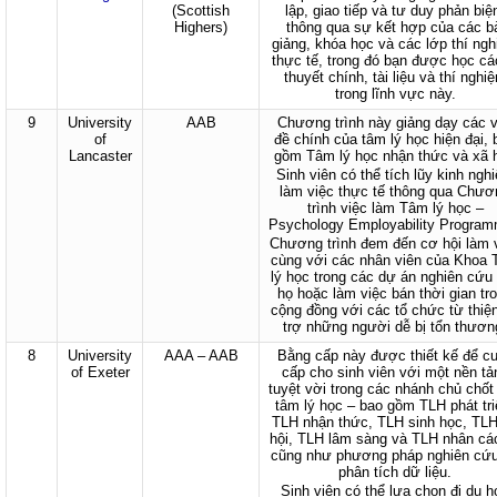
(Scottish
lập, giao tiếp và tư duy phản biệ
Highers)
thông qua sự kết hợp của các b
giảng, khóa học và các lớp thí ng
thực tế, trong đó bạn được học cá
thuyết chính, tài liệu và thí nghi
trong lĩnh vực này.
9
University
AAB
Chương trình này giảng dạy các 
of
đề chính của tâm lý học hiện đại, 
Lancaster
gồm Tâm lý học nhận thức và xã h
Sinh viên có thể tích lũy kinh ngh
làm việc thực tế thông qua Chươ
trình việc làm Tâm lý học –
Psychology Employability Progra
Chương trình đem đến cơ hội làm 
cùng với các nhân viên của Khoa
lý học trong các dự án nghiên cứu
họ hoặc làm việc bán thời gian tr
cộng đồng với các tổ chức từ thiệ
trợ những người dễ bị tổn thươn
8
University
AAA – AAB
Bằng cấp này được thiết kế để c
of Exeter
cấp cho sinh viên với một nền tả
tuyệt vời trong các nhánh chủ chốt
tâm lý học – bao gồm TLH phát tri
TLH nhận thức, TLH sinh học, TLH
hội, TLH lâm sàng và TLH nhân cá
cũng như phương pháp nghiên cứ
phân tích dữ liệu.
Sinh viên có thể lựa chọn đi du h