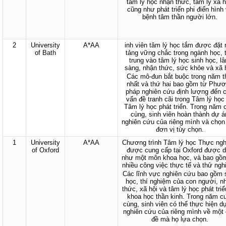
tâm lý học nhận thức, tâm lý xã h
cũng như phát triển phi điển hình
bệnh tâm thần người lớn.
2
University
A*AA
inh viên tâm lý học tắm được đặt 
of Bath
tảng vững chắc trong ngành học, 
trung vào tâm lý học sinh học, l
sàng, nhận thức, sức khỏe và xã h
Các mô-đun bắt buộc trong năm 
nhất và thứ hai bao gồm từ Phư
pháp nghiên cứu định lượng đến 
vấn đề tranh cãi trong Tâm lý học
Tâm lý học phát triển. Trong năm 
cùng, sinh viên hoàn thành dự á
nghiên cứu của riêng mình và chọn
đơn vị tùy chọn.
1
University
A*AA
Chương trình Tâm lý học Thực ng
of Oxford
được cung cấp tại Oxford được 
như một môn khoa học, và bao gồm
nhiều công việc thực tế và thử ngh
Các lĩnh vực nghiên cứu bao gồm 
học, thí nghiệm của con người, n
thức, xã hội và tâm lý học phát triể
khoa học thần kinh. Trong năm cu
cùng, sinh viên có thể thực hiện d
nghiên cứu của riêng mình về một
đề mà họ lựa chọn.