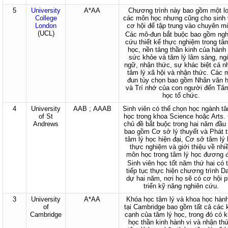
5
University
A*AA
Chương trình này bao gồm một lo
College
các môn học nhưng cũng cho sinh 
London
cơ hội để tập trung vào chuyên m
(UCL)
Các mô-đun bắt buộc bao gồm ngh
cứu thiết kế thực nghiệm trong tâ
học, nền tảng thần kinh của hành 
sức khỏe và tâm lý lâm sàng, ng
ngữ, nhận thức, sự khác biệt cá n
tâm lý xã hội và nhận thức. Các 
đun tùy chọn bao gồm Nhân văn 
và Trí nhớ của con người đến Tâm
học tổ chức.
4
University
AAB ; AAAB
Sinh viên có thể chọn học ngành tâ
of St
học trong khoa Science hoặc Arts.
Andrews
chủ đề bắt buộc trong hai năm đầu 
bao gồm Cơ sở lý thuyết và Phát t
tâm lý học hiện đại, Cơ sở tâm lý
thực nghiệm và giới thiệu về nhi
môn học trong tâm lý học đương đ
Sinh viên học tốt năm thứ hai có 
tiếp tục thực hiện chương trình D
dự hai năm, nơi họ sẽ có cơ hội p
triển kỹ năng nghiên cứu.
3
University
A*AA
Khóa học tâm lý và khoa học hành
of
tại Cambridge bao gồm tất cả các 
Cambridge
cạnh của tâm lý học, trong đó có 
học thần kinh hành vi và nhận th