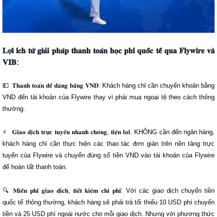
𝐋𝐨̛̣𝐢 𝐢́𝐜𝐡 𝐭𝐮̛̀ 𝐠𝐢𝐚̉𝐢 𝐩𝐡𝐚́𝐩 𝐭𝐡𝐚𝐧𝐡 𝐭𝐨𝐚́𝐧 𝐡𝐨̣𝐜 𝐩𝐡𝐢́ 𝐪𝐮𝐨̂́𝐜 𝐭𝐞̂́ 𝐪𝐮𝐚 𝐅𝐥𝐲𝐰𝐢𝐫𝐞 𝐯𝐚̀
𝐕𝐈𝐁:
𝐓𝐡𝐚𝐧𝐡 𝐭𝐨𝐚́𝐧 𝐝𝐞̂̃ 𝐝𝐚̀𝐧𝐠 𝐛𝐚̆̀𝐧𝐠 𝐕𝐍𝐃: Khách hàng chỉ cần chuyển khoản bằng
VND đến tài khoản của Flywire thay vì phải mua ngoại tệ theo cách thông
thường.
𝐆𝐢𝐚𝐨 𝐝𝐢̣𝐜𝐡 𝐭𝐫𝐮̛̣𝐜 𝐭𝐮𝐲𝐞̂́𝐧 𝐧𝐡𝐚𝐧𝐡 𝐜𝐡𝐨́𝐧𝐠, 𝐭𝐢𝐞̣̂𝐧 𝐥𝐨̛̣𝐢: KHÔNG cần đến ngân hàng,
khách hàng chỉ cần thực hiện các thao tác đơn giản trên nền tảng trực
tuyến của Flywire và chuyển đúng số tiền VND vào tài khoản của Flywire
để hoàn tất thanh toán.
𝐌𝐢𝐞̂̃𝐧 𝐩𝐡𝐢́ 𝐠𝐢𝐚𝐨 𝐝𝐢̣𝐜𝐡, 𝐭𝐢𝐞̂́𝐭 𝐤𝐢𝐞̣̂𝐦 𝐜𝐡𝐢 𝐩𝐡𝐢́: Với các giao dịch chuyển tiền
quốc tế thông thường, khách hàng sẽ phải trả tối thiểu 10 USD phí chuyển
tiền và 25 USD phí ngoài nước cho mỗi giao dịch. Nhưng với phương thức