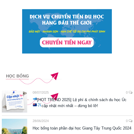
HỌC BỔNG
08/07/2025
0
[HOT TREND 2025] Lệ phí & chính sách du học Úc
cập nhật mới nhất – đừng bỏ lỡ!
28/06/2024
0
Học bổng toàn phần đại học Giang Tây Trung Quốc 2024