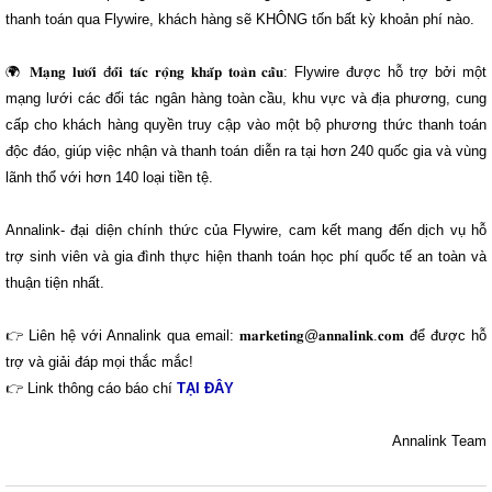
thanh toán qua Flywire, khách hàng sẽ KHÔNG tốn bất kỳ khoản phí nào.
𝐌𝐚̣𝐧𝐠 𝐥𝐮̛𝐨̛́𝐢 đ𝐨̂́𝐢 𝐭𝐚́𝐜 𝐫𝐨̣̂𝐧𝐠 𝐤𝐡𝐚̆́𝐩 𝐭𝐨𝐚̀𝐧 𝐜𝐚̂̀𝐮: Flywire được hỗ trợ bởi một
mạng lưới các đối tác ngân hàng toàn cầu, khu vực và địa phương, cung
cấp cho khách hàng quyền truy cập vào một bộ phương thức thanh toán
độc đáo, giúp việc nhận và thanh toán diễn ra tại hơn 240 quốc gia và vùng
lãnh thổ với hơn 140 loại tiền tệ.
Annalink- đại diện chính thức của Flywire, cam kết mang đến dịch vụ hỗ
trợ sinh viên và gia đình thực hiện thanh toán học phí quốc tế an toàn và
thuận tiện nhất.
Liên hệ với Annalink qua email: 𝐦𝐚𝐫𝐤𝐞𝐭𝐢𝐧𝐠@𝐚𝐧𝐧𝐚𝐥𝐢𝐧𝐤.𝐜𝐨𝐦 để được hỗ
trợ và giải đáp mọi thắc mắc!
Link thông cáo báo chí
TẠI ĐÂY
Annalink Team