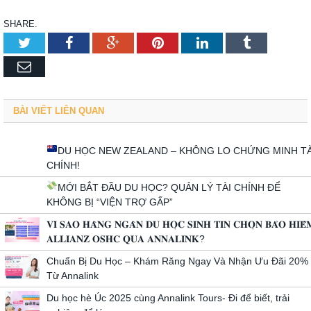
SHARE.
Twitter
Facebook
Google+
Pinterest
LinkedIn
Tumblr
Email
BÀI VIẾT LIÊN QUAN
DU HỌC NEW ZEALAND – KHÔNG LO CHỨNG MINH TÀ
CHÍNH!
MỚI BẮT ĐẦU DU HỌC? QUẢN LÝ TÀI CHÍNH ĐỂ
KHÔNG BỊ “VIỆN TRỢ GẤP”
𝐕𝐈̀ 𝐒𝐀𝐎 𝐇𝐀̀𝐍𝐆 𝐍𝐆𝐀̀𝐍 𝐃𝐔 𝐇𝐎̣𝐂 𝐒𝐈𝐍𝐇 𝐓𝐈𝐍 𝐂𝐇𝐎̣𝐍 𝐁𝐀̉𝐎 𝐇𝐈𝐄̂̉
𝐀𝐋𝐋𝐈𝐀𝐍𝐙 𝐎𝐒𝐇𝐂 𝐐𝐔𝐀 𝐀𝐍𝐍𝐀𝐋𝐈𝐍𝐊?
Chuẩn Bị Du Học – Khám Răng Ngay Và Nhận Ưu Đãi 20%
Từ Annalink
Du học hè Úc 2025 cùng Annalink Tours- Đi để biết, trải