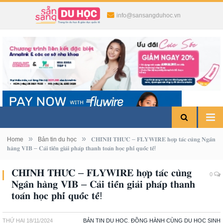
info@sansangduhoc.vn
»
»
Home
Bản tin du học
𝐂𝐇𝐈́𝐍𝐇 𝐓𝐇𝐔̛́𝐂 – 𝐅𝐋𝐘𝐖𝐈𝐑𝐄 𝐡𝐨̛̣𝐩 𝐭𝐚́𝐜 𝐜𝐮̀𝐧𝐠 𝐍𝐠𝐚̂𝐧
𝐡𝐚̀𝐧𝐠 𝐕𝐈𝐁 – 𝐂𝐚̉𝐢 𝐭𝐢𝐞̂́𝐧 𝐠𝐢𝐚̉𝐢 𝐩𝐡𝐚́𝐩 𝐭𝐡𝐚𝐧𝐡 𝐭𝐨𝐚́𝐧 𝐡𝐨̣𝐜 𝐩𝐡𝐢́ 𝐪𝐮𝐨̂́𝐜 𝐭𝐞̂́!
𝐂𝐇𝐈́𝐍𝐇 𝐓𝐇𝐔̛́𝐂 – 𝐅𝐋𝐘𝐖𝐈𝐑𝐄 𝐡𝐨̛̣𝐩 𝐭𝐚́𝐜 𝐜𝐮̀𝐧𝐠
0
𝐍𝐠𝐚̂𝐧 𝐡𝐚̀𝐧𝐠 𝐕𝐈𝐁 – 𝐂𝐚̉𝐢 𝐭𝐢𝐞̂́𝐧 𝐠𝐢𝐚̉𝐢 𝐩𝐡𝐚́𝐩 𝐭𝐡𝐚𝐧𝐡
𝐭𝐨𝐚́𝐧 𝐡𝐨̣𝐜 𝐩𝐡𝐢́ 𝐪𝐮𝐨̂́𝐜 𝐭𝐞̂́!
THỨ HAI
18/11/2024
BẢN TIN DU HỌC
,
ĐỒNG HÀNH CÙNG DU HỌC SINH