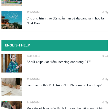
27/04/2024
0
Chương trình trao đổi ngắn hạn về đa dạng sinh học tại
Nhật Bản
ENGLISH HELP
12/08/2024
0
Bỏ túi 4 tips đạt điểm listening cao trong PTE
21/04/2024
0
Làm bài thi thử PTE trên PTE Platform có lợi ích gì?
24/02/2024
0
Mẹo lên kế hoạch ôn tập PTE sao cho hiệu quả và tiết