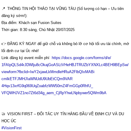
THÔNG TIN HỘI THẢO TẠI VŨNG TÀU (Số lượng có hạn – Ưu tiên
đăng ký sớm!):
Địa điểm: Khách sạn Fusion Suites
Thời gian: 8:30 sáng, Chủ Nhật 20/07/2025
ĐĂNG KÝ NGAY để giữ chỗ và không bỏ lỡ cơ hội tối ưu tài chính, mở
lối định cư tại Úc nhé!
Link đăng ký event miễn phí
https://docs.google.com/
forms/d/e/
1FAIpQLSd4rJDWlju8cOkajGoASLtV
HeHBJTRUZbYXNXLc4BEH9BEpSw/
viewform?fbclid=
IwY2xjawLkMmdleHRuA2FlbQIxMABi
cmlkETFJMHJIaWNUdU9UbEtCQm9VAR
4Hqv13xrfG9q069UqZoabfzWW50mZ4
FmGGp0RhfU_
VFQWHJVZ1no7Zt6d34g_aem_
CjRpYhwLNpbywer5QWm9bA
VISION FIRST – ĐỐI TÁC UY TÍN HÀNG ĐẦU VỀ ĐỊNH CƯ VÀ DU
HỌC ÚC
#VisionFirst