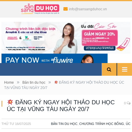
info@sansangduhoc.vn
»
»
Home
Bản tin du học
ĐĂNG KÝ NGAY HỘI THẢO DU HỌC ÚC
TẠI VŨNG TÀU NGÀY 20/7
ĐĂNG KÝ NGAY HỘI THẢO DU HỌC
0
ÚC TẠI VŨNG TÀU NGÀY 20/7
THỨ TƯ
16/07/2025
BẢN TIN DU HỌC
,
CHƯƠNG TRÌNH HỌC BỔNG
,
ÚC