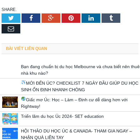
SHARE.
Twitter
Facebook
Google+
Pinterest
LinkedIn
Tumblr
Email
BÀI VIẾT LIÊN QUAN
Bạn đang chuẩn bị du học Melbourne và chưa biết nên thuê
nhà khu nào?
MỚI ĐẾN ÚC? CHECKLIST 7 NGÀY ĐẦU GIÚP DU HỌC
SINH ỔN ĐỊNH NHANH CHÓNG
Giấc mơ Úc: Học – Làm – Định cư dễ dàng hơn với
Rightway!
Triển lãm du học Úc 2024- SET education
HỘI THẢO DU HỌC ÚC & CANADA- THAM GIA NGAY –
NHẬN QUÀ LIỀN TAY