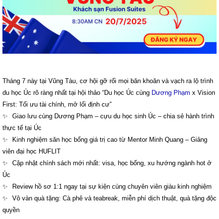
Tháng 7 này tại Vũng Tàu, cơ hội gỡ rối mọi băn khoăn và vạch ra lộ trình
du học Úc rõ ràng nhất tại hội thảo “Du học Úc cùng
Dương Phạm
x Vision
First: Tối ưu tài chính, mở lối định cư”
Giao lưu cùng Dương Phạm – cựu du học sinh Úc – chia sẻ hành trình
thực tế tại Úc
Kinh nghiệm săn học bổng giá trị cao từ Mentor Minh Quang – Giảng
viên đại học HUFLIT
Cập nhật chính sách mới nhất: visa, học bổng, xu hướng ngành hot ở
Úc
Review hồ sơ 1:1 ngay tại sự kiện cùng chuyên viên giàu kinh nghiệm
Vô vàn quà tặng: Cà phê và teabreak, miễn phí dịch thuật, quà tặng độc
quyền