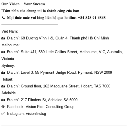
𝐎𝐮𝐫 𝐕𝐢𝐬𝐢𝐨𝐧 – 𝐘𝐨𝐮𝐫 𝐒𝐮𝐜𝐜𝐞𝐬𝐬
“𝐓𝐚̂̀𝐦 𝐧𝐡𝐢̀𝐧 𝐜𝐮̉𝐚 𝐜𝐡𝐮́𝐧𝐠 𝐭𝐨̂𝐢 𝐥𝐚̀ 𝐭𝐡𝐚̀𝐧𝐡 𝐜𝐨̂𝐧𝐠 𝐜𝐮̉𝐚 𝐛𝐚̣𝐧
𝐌𝐨̣𝐢 𝐭𝐡𝐚̆́𝐜 𝐦𝐚̆́𝐜 𝐯𝐮𝐢 𝐥𝐨̀𝐧𝐠 𝐥𝐢𝐞̂𝐧 𝐡𝐞̣̂ 𝐪𝐮𝐚 𝐡𝐨𝐭𝐥𝐢𝐧𝐞: +𝟖𝟒 𝟖𝟐𝟖 𝟗𝟏 𝟔𝟖𝟔𝟖
———————————————-
Việt Nam:
Địa chỉ: 68 Đường Vĩnh Hội, Quận 4, Thành phố Hồ Chí Minh
Melbourne:
Địa chỉ: Suite 411, 530 Little Collins Street, Melbourne, VIC, Australia,
Victoria
Sydney:
Địa chỉ: Level 3, 55 Pyrmont Bridge Road, Pyrmont, NSW 2009
Hobart:
Địa chỉ: Ground floor, 162 Macquarie Street, Hobart, TAS 7000
Adelaide
Địa chỉ: 217 Flinders St, Adelaide SA 5000
Facebook: Vision First Consulting Group
Instagram: visionfirstcg