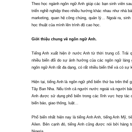
Theo học ngành ngôn ngữ Anh giúp các bạn sinh viên sau 
triển nghề nghiệp theo nhiều hướng khác nhau như nhà bá
marketing, quan hệ công chúng, quản lý… Ngoài ra, sinh 
học thuật của mình lên trình độ cao học.
Giới thiệu chung về ngôn ngữ Anh.
Tiếng Anh xuất hiện ở nước Anh từ thời trung cổ. Trải qu
nhiều biến đổi do sự ảnh hưởng của các ngôn ngữ láng 
ngôn ngữ Anh rất đa dạng, có rất nhiều biến thể và có sự
Hiện tại, tiếng Anh là ngôn ngữ phổ biến thứ ba trên thế 
Tây Ban Nha. Nếu tính cả người nước ngoài và người bản 
Anh được sử dụng phổ biến trong các lĩnh vực hợp tác 
biển báo, giao thông, luật…
Phổ biến nhất hiện nay là tiếng Anh Anh, tiếng Anh Mỹ, t
Ailen. Bên cạnh đó, tiếng Anh cũng được nói bởi hàng 
Nigeria…