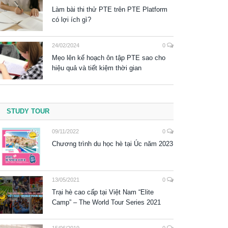
Làm bài thi thử PTE trên PTE Platform
có lợi ích gì?
24/02/2024
0
Mẹo lên kế hoạch ôn tập PTE sao cho
hiệu quả và tiết kiệm thời gian
STUDY TOUR
09/11/2022
0
Chương trình du học hè tại Úc năm 2023
13/05/2021
0
Trại hè cao cấp tại Việt Nam “Elite
Camp” – The World Tour Series 2021