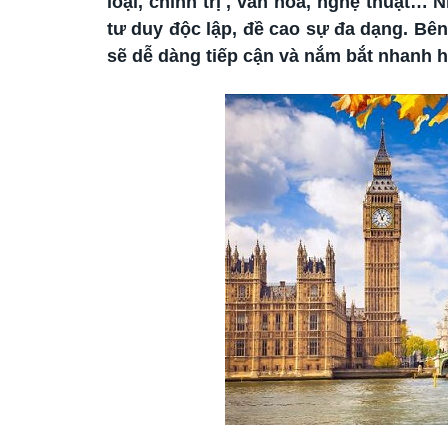
loại, chính trị , văn hóa, nghệ thuật…
tư duy độc lập, đề cao sự đa dạng. B
sẽ dễ dàng tiếp cận và nắm bắt nhanh h