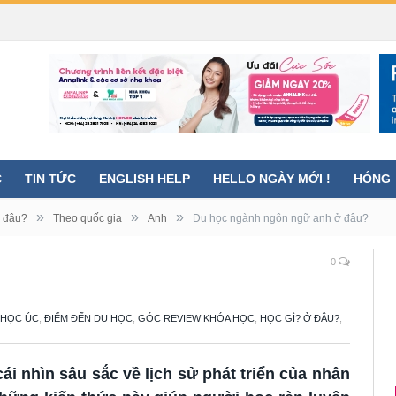
C
TIN TỨC
ENGLISH HELP
HELLO NGÀY MỚI !
HÓNG
»
»
»
Ở đâu?
Theo quốc gia
Anh
Du học ngành ngôn ngữ anh ở đâu?
0
 HỌC ÚC
,
ĐIỂM ĐẾN DU HỌC
,
GÓC REVIEW KHÓA HỌC
,
HỌC GÌ? Ở ĐÂU?
,
i nhìn sâu sắc về lịch sử phát triển của nhân