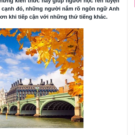
 Những kiến thức này giúp người học rèn luyện
HƯỚNG DẪN DU HỌC SINH ÚC KÍCH HOẠT BẢO HI
ên cạnh đó, những người nắm rõ ngôn ngữ Anh
ơn khi tiếp cận với những thứ tiếng khác.