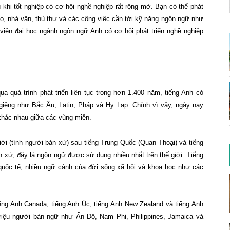
khi tốt nghiệp có cơ hội nghề nghiệp rất rộng mở. Bạn có thể phát
o, nhà văn, thủ thư và các công việc cần tới kỹ năng ngôn ngữ như
viên đại học ngành ngôn ngữ Anh có cơ hội phát triển nghề nghiệp
a quá trình phát triển liên tục trong hơn 1.400 năm, tiếng Anh có
giềng như Bắc Âu, Latin, Pháp và Hy Lạp. Chính vì vậy, ngày nay
 khác nhau giữa các vùng miền.
giới (tính người bản xứ) sau tiếng Trung Quốc (Quan Thoại) và tiếng
xứ, đây là ngôn ngữ được sử dụng nhiều nhất trên thế giới. Tiếng
quốc tế, nhiều ngữ cảnh của đời sống xã hội và khoa học như các
iếng Anh Canada, tiếng Anh Úc, tiếng Anh New Zealand và tiếng Anh
triệu người bản ngữ như Ấn Độ, Nam Phi, Philippines, Jamaica và