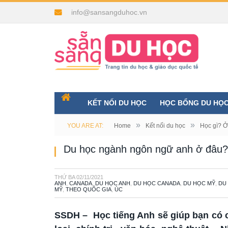
info@sansangduhoc.vn
KẾT NỐI DU HỌC
HỌC BỔNG DU HỌ
»
»
YOU ARE AT:
Home
Kết nối du học
Học gì? 
Du học ngành ngôn ngữ anh ở đâu?
THỨ BA
02/11/2021
ANH
,
CANADA
,
DU HỌC ANH
,
DU HỌC CANADA
,
DU HỌC MỸ
,
DU
MỸ
,
THEO QUỐC GIA
,
ÚC
SSDH – Học tiếng Anh sẽ giúp bạn có cá