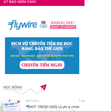
ỂM OSHC
HỌC BỔNG
08/07/2025
0
[HOT TREND 2025] Lệ phí & chính