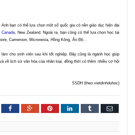
Anh bạn có thể lựa chọn một số quốc gia có nền giáo dục hiện đại
,
Canada
, New Zealand. Ngoài ra, bạn cũng có thể lựa chọn học tại
apore, Cameroon, Micronesia, Hồng Kông, Ấn Độ…
àm cho sinh viên sau khi tốt nghiệp. Đây cũng là ngành học giúp
 và về lịch sử văn hóa của nhân loại, đồng thời có thêm nhiều cơ hội
SSDH (theo vietdinhduhoc)
itter
Facebook
Google+
Pinterest
LinkedIn
Tumblr
Email