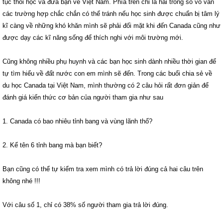
tục thôi học và đưa bạn về Việt Nam. Phía trên chỉ là hai trong số vô vàn
các trường hợp chắc chắn có thể tránh nếu học sinh được chuẩn bị tâm lý
kĩ càng về những khó khăn mình sẽ phải đối mặt khi đến Canada cũng như
được dạy các kĩ năng sống để thích nghi với môi trường mới.
Cũng không nhiều phụ huynh và các bạn học sinh dành nhiều thời gian để
tự tìm hiểu về đất nước con em mình sẽ đến. Trong các buổi chia sẻ về
du học Canada tại Việt Nam, mình thường có 2 câu hỏi rất đơn giản để
đánh giá kiến thức cơ bản của người tham gia như sau
1. Canada có bao nhiêu tỉnh bang và vùng lãnh thổ?
2. Kể tên 6 tỉnh bang mà bạn biết?
Bạn cũng có thể tự kiểm tra xem mình có trả lời đúng cả hai câu trên
không nhé !!!
Với câu số 1, chỉ có 38% số người tham gia trả lời đúng.