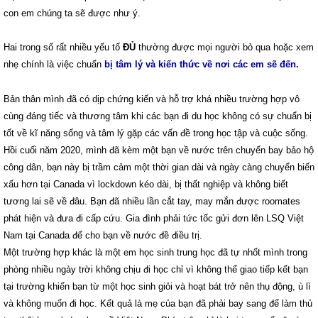
con em chúng ta sẽ được như ý.
Hai trong số rất nhiều yếu tố
ĐỦ
thường được mọi người bỏ qua hoặc xem
nhẹ chính là việc chuẩn
bị tâm lý và kiến thức về nơi các em sẽ đến.
Bản thân mình đã có dịp chứng kiến và hỗ trợ khá nhiều trường hợp vô
cùng đáng tiếc và thương tâm khi các bạn đi du học không có sự chuẩn bị
tốt về kĩ năng sống và tâm lý gặp các vấn đề trong học tập và cuộc sống.
Hồi cuối năm 2020, mình đã kèm một bạn về nước trên chuyến bay bảo hộ
công dân, bạn này bị trầm cảm một thời gian dài và ngày càng chuyển biến
xấu hơn tại Canada vì lockdown kéo dài, bị thất nghiệp và không biết
tương lai sẽ về đâu. Bạn đã nhiều lần cắt tay, may mắn được roomates
phát hiện và đưa đi cấp cứu. Gia đình phải tức tốc gửi đơn lên LSQ Việt
Nam tại Canada để cho bạn về nước đề điều trị.
Một trường hợp khác là một em học sinh trung học đã tự nhốt mình trong
phòng nhiều ngày trời không chịu đi học chỉ vì không thể giao tiếp kết bạn
tại trường khiến bạn từ một học sinh giỏi và hoạt bát trở nên thụ động, ù lì
và không muốn đi học. Kết quả là mẹ của bạn đã phải bay sang để làm thủ