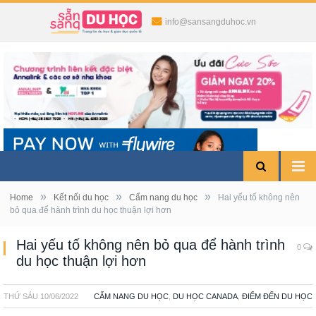
info@sansangduhoc.vn
»
»
»
Home
Kết nối du học
Cẩm nang du học
Hai yếu tố không nên
bỏ qua để hành trình du học thuận lợi hơn
Hai yếu tố không nên bỏ qua để hành trình
0
du học thuận lợi hơn
THỨ SÁU
10/06/2022
CẨM NANG DU HỌC
,
DU HỌC CANADA
,
ĐIỂM ĐẾN DU HỌC