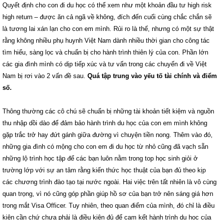
Quyết định cho con đi du học có thể xem như một khoản đầu tư high risk
high return – được ăn cả ngã về không, đích đến cuối cùng chắc chắn sẽ
là tương lai xán lạn cho con em mình. Rủi ro là thế, nhưng có một sự thật
rằng không nhiều phụ huynh Việt Nam dành nhiều thời gian cho công tác
tìm hiểu, sàng lọc và chuẩn bị cho hành trình thiên lý của con. Phần lớn
các gia đình mình có dịp tiếp xúc và tư vấn trong các chuyến đi về Việt
Nam bị rơi vào 2 vấn đề sau.
Quá tập trung vào yếu tố tài chính và điểm
số.
Thông thường các cô chú sẽ chuẩn bị những tài khoản tiết kiệm và nguồn
thu nhập dồi dào để đảm bảo hành trình du học của con em mình không
gặp trắc trở hay đứt gánh giữa đường vì chuyện tiền nong. Thêm vào đó,
những gia đình có mộng cho con em đi du học từ nhỏ cũng đã vạch sẵn
những lộ trình học tập để các bạn luôn nằm trong top học sinh giỏi ở
trường lớp với sự an tâm rằng kiến thức học thuật của bạn đủ theo kịp
các chương trình đào tạo tại nước ngoài. Hai việc trên tất nhiên là vô cùng
quan trọng, vì nó cũng góp phần giúp hồ sơ của bạn trở nên sáng giá hơn
trong mắt Visa Officer. Tuy nhiên, theo quan điểm của mình, đó chỉ là điều
kiện cần chứ chưa phải là điều kiện đủ để cam kết hành trình du học của