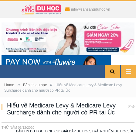
info@sansangduhoc.vn
»
»
Home
Bản tin du học
Hiểu về Medicare Levy & Medicare Levy
Surcharge dành cho người có PR tại Úc
Hiểu về Medicare Levy & Medicare Levy
0
Surcharge dành cho người có PR tại Úc
THỨ NĂM
03/12/2020
BẢN TIN DU HỌC
,
ĐỊNH CƯ
,
GIẢI ĐÁP DU HỌC
,
TRẢI NGHIỆM DU HỌC
,
ÚC