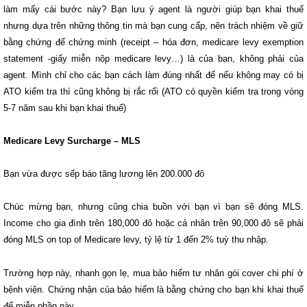
làm mấy cái bước này? Bạn lưu ý agent là người giúp bạn khai thuế
nhưng dựa trên những thông tin mà bạn cung cấp, nên trách nhiệm về giữ
bằng chứng để chứng minh (receipt – hóa đơn, medicare levy exemption
statement -giấy miễn nộp medicare levy…) là của bạn, không phải của
agent. Mình chỉ cho các bạn cách làm đúng nhất để nếu không may có bị
ATO kiểm tra thì cũng không bị rắc rối (ATO có quyền kiểm tra trong vòng
5-7 năm sau khi bạn khai thuế)
Medicare Levy Surcharge – MLS
Bạn vừa được sếp báo tăng lương lên 200.000 đô
Chúc mừng bạn, nhưng cũng chia buồn với bạn vì bạn sẽ đóng MLS.
Income cho gia đình trên 180,000 đô hoặc cá nhân trên 90,000 đô sẽ phải
đóng MLS on top of Medicare levy, tỷ lệ từ 1 đến 2% tuỳ thu nhập.
Trường hợp này, nhanh gọn lẹ, mua bảo hiểm tư nhân gói cover chi phí ở
bệnh viện. Chứng nhận của bảo hiểm là bằng chứng cho bạn khi khai thuế
để miễn phần này.