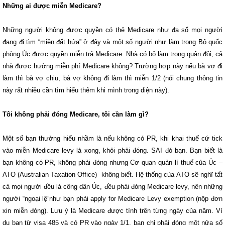
Những ai được miễn Medicare?
Những người không được quyền có thẻ Medicare như đa số mọi người
đang đi tìm “miền đất hứa” ở đây và một số người như làm trong Bộ quốc
phòng Úc được quyền miễn trả Medicare. Nhà có bố làm trong quân đội, cả
nhà được hưởng miễn phí Medicare không? Trường hợp này nếu bà vợ đi
làm thì bà vợ chịu, bà vợ không đi làm thì miễn 1/2 (nói chung thông tin
này rất nhiều cần tìm hiểu thêm khi mình trong diện này).
Tôi không phải đóng Medicare, tôi cần làm gì?
Một số bạn thường hiểu nhầm là nếu không có PR, khi khai thuế cứ tick
vào miễn Medicare levy là xong, khỏi phải đóng. SAI đó bạn. Bạn biết là
bạn không có PR, không phải đóng nhưng Cơ quan quản lí thuế của Úc –
ATO (Australian Taxation Office) không biết. Hệ thống của ATO sẽ nghĩ tất
cả mọi người đều là công dân Úc, đều phải đóng Medicare levy, nên những
người “ngoại lệ”như bạn phải apply for Medicare Levy exemption (nộp đơn
xin miễn đóng). Lưu ý là Medicare được tính trên từng ngày của năm. Ví
dụ bạn từ visa 485 và có PR vào ngày 1/1, bạn chỉ phải đóng một nửa số