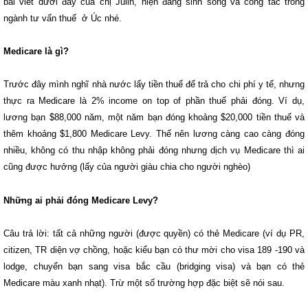
bài viết dưới đây của chị Julin, hiện đang sinh sống và công tác trong
ngành tư vấn thuế ở Úc nhé.
Medicare là gì?
Trước đây mình nghĩ nhà nước lấy tiền thuế để trả cho chi phí y tế, nhưng
thực ra Medicare là 2% income on top of phần thuế phải đóng. Ví dụ,
lương bạn $88,000 năm, một năm bạn đóng khoảng $20,000 tiền thuế và
thêm khoảng $1,800 Medicare Levy. Thế nên lương càng cao càng đóng
nhiều, không có thu nhập không phải đóng nhưng dịch vụ Medicare thì ai
cũng được hưởng (lấy của người giàu chia cho người nghèo)
Những ai phải đóng Medicare Levy?
Câu trả lời: tất cả những người (được quyền) có thẻ Medicare (ví dụ PR,
citizen, TR diện vợ chồng, hoặc kiểu bạn có thư mời cho visa 189 -190 và
lodge, chuyển bạn sang visa bắc cầu (bridging visa) và bạn có thẻ
Medicare màu xanh nhạt). Trừ một số trường hợp đặc biệt sẽ nói sau.