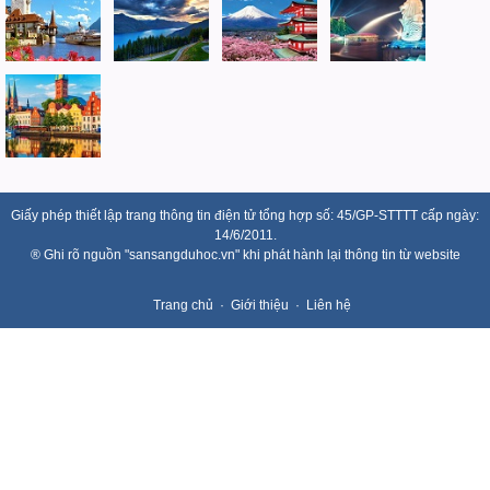
Giấy phép thiết lập trang thông tin điện tử tổng hợp số: 45/GP-STTTT cấp ngày:
14/6/2011.
® Ghi rõ nguồn "sansangduhoc.vn" khi phát hành lại thông tin từ website
Trang chủ
Giới thiệu
Liên hệ