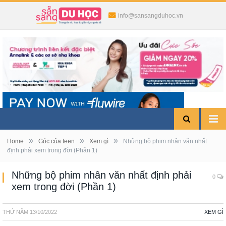
info@sansangduhoc.vn
»
»
»
Home
Góc của teen
Xem gì
Những bộ phim nhân văn nhất
định phải xem trong đời (Phần 1)
Những bộ phim nhân văn nhất định phải
0
xem trong đời (Phần 1)
THỨ NĂM
13/10/2022
XEM GÌ