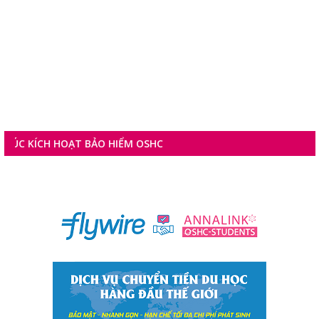
HOẠT BẢO HIỂM OSHC