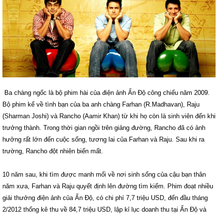
Ba chàng ngốc là bộ phim hài của điện ảnh Ấn Độ công chiếu năm 2009.
Bộ phim kể về tình bạn của ba anh chàng Farhan (R.Madhavan), Raju
(Sharman Joshi) và Rancho (Aamir Khan) từ khi họ còn là sinh viên đến khi
trưởng thành. Trong thời gian ngồi trên giảng đường, Rancho đã có ảnh
hưởng rất lớn đến cuộc sống, tương lai của Farhan và Raju. Sau khi ra
trường, Rancho đột nhiên biến mất.
10 năm sau, khi tìm được manh mối về nơi sinh sống của cậu bạn thân
năm xưa, Farhan và Raju quyết định lên đường tìm kiếm. Phim đoạt nhiều
giải thưởng điện ảnh của Ấn Độ, có chi phí 7,7 triệu USD, đến đầu tháng
2/2012 thống kê thu về 84,7 triệu USD, lập kỉ lục doanh thu tại Ấn Độ và