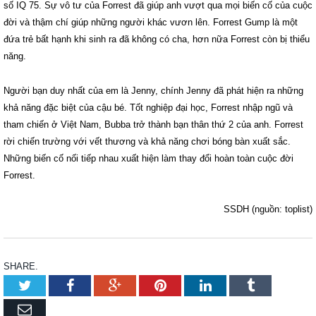
số IQ 75. Sự vô tư của Forrest đã giúp anh vượt qua mọi biến cố của cuộc
đời và thậm chí giúp những người khác vươn lên. Forrest Gump là một
đứa trẻ bất hạnh khi sinh ra đã không có cha, hơn nữa Forrest còn bị thiểu
năng.
Người bạn duy nhất của em là Jenny, chính Jenny đã phát hiện ra những
khả năng đặc biệt của cậu bé. Tốt nghiệp đại học, Forrest nhập ngũ và
tham chiến ở Việt Nam, Bubba trở thành bạn thân thứ 2 của anh. Forrest
rời chiến trường với vết thương và khả năng chơi bóng bàn xuất sắc.
Những biến cố nối tiếp nhau xuất hiện làm thay đổi hoàn toàn cuộc đời
Forrest.
SSDH (nguồn: toplist)
SHARE.
Twitter
Facebook
Google+
Pinterest
LinkedIn
Tumblr
Email