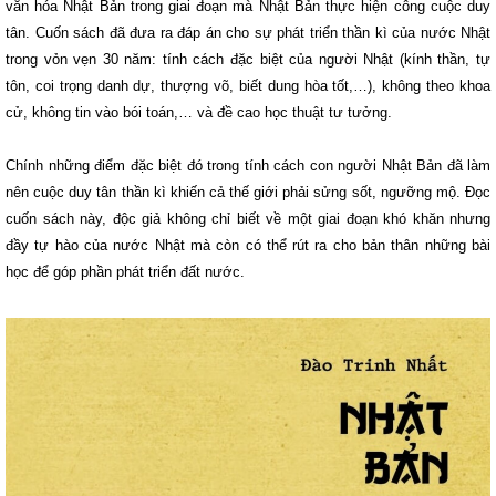
văn hóa Nhật Bản trong giai đoạn mà Nhật Bản thực hiện công cuộc duy
tân. Cuốn sách đã đưa ra đáp án cho sự phát triển thần kì của nước Nhật
trong vỏn vẹn 30 năm: tính cách đặc biệt của người Nhật (kính thần, tự
tôn, coi trọng danh dự, thượng võ, biết dung hòa tốt,…), không theo khoa
cử, không tin vào bói toán,… và đề cao học thuật tư tưởng.
Chính những điểm đặc biệt đó trong tính cách con người Nhật Bản đã làm
nên cuộc duy tân thần kì khiến cả thế giới phải sửng sốt, ngưỡng mộ. Đọc
cuốn sách này, độc giả không chỉ biết về một giai đoạn khó khăn nhưng
đầy tự hào của nước Nhật mà còn có thể rút ra cho bản thân những bài
học để góp phần phát triển đất nước.