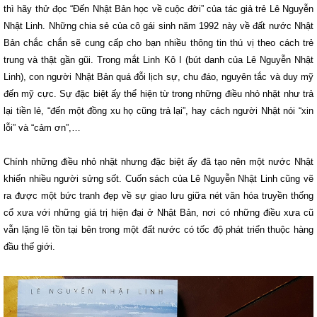
thì hãy thử đọc “Đến Nhật Bản học về cuộc đời” của tác giả trẻ Lê Nguyễn
Nhật Linh. Những chia sẻ của cô gái sinh năm 1992 này về đất nước Nhật
Bản chắc chắn sẽ cung cấp cho bạn nhiều thông tin thú vị theo cách trẻ
trung và thật gần gũi. Trong mắt Linh Kô I (bút danh của Lê Nguyễn Nhật
Linh), con người Nhật Bản quá đỗi lịch sự, chu đáo, nguyên tắc và duy mỹ
đến mỹ cực. Sự đặc biệt ấy thể hiện từ trong những điều nhỏ nhặt như trả
lại tiền lẻ, “đến một đồng xu họ cũng trả lại”, hay cách người Nhật nói “xin
lỗi” và “cảm ơn”,…
Chính những điều nhỏ nhặt nhưng đặc biệt ấy đã tạo nên một nước Nhật
khiến nhiều người sửng sốt. Cuốn sách của Lê Nguyễn Nhật Linh cũng vẽ
ra được một bức tranh đẹp về sự giao lưu giữa nét văn hóa truyền thống
cổ xưa với những giá trị hiện đại ở Nhật Bản, nơi có những điều xưa cũ
vẫn lặng lẽ tồn tại bên trong một đất nước có tốc độ phát triển thuộc hàng
đầu thế giới.