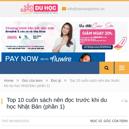
info@sansangduhoc.vn
»
»
»
Home
Góc của teen
Đọc gì
Top 10 cuốn sách nên đọc trước
khi du học Nhật Bản (phần 1)
Top 10 cuốn sách nên đọc trước khi du
0
học Nhật Bản (phần 1)
THỨ BA
09/03/2021
ĐỌC GÌ
,
GÓC CỦA TEEN