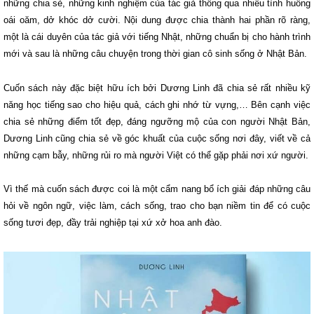
những chia sẻ, những kinh nghiệm của tác giả thông qua nhiều tình huống
oái oăm, dở khóc dở cười. Nội dung được chia thành hai phần rõ ràng,
một là cái duyên của tác giả với tiếng Nhật, những chuẩn bị cho hành trình
mới và sau là những câu chuyện trong thời gian cô sinh sống ở Nhật Bản.
Cuốn sách này đặc biệt hữu ích bởi Dương Linh đã chia sẻ rất nhiều kỹ
năng học tiếng sao cho hiệu quả, cách ghi nhớ từ vựng,… Bên cạnh việc
chia sẻ những điểm tốt đẹp, đáng ngưỡng mộ của con người Nhật Bản,
Dương Linh cũng chia sẻ về góc khuất của cuộc sống nơi đây, viết về cả
những cạm bẫy, những rủi ro mà người Việt có thể gặp phải nơi xứ người.
Vì thế mà cuốn sách được coi là một cẩm nang bổ ích giải đáp những câu
hỏi về ngôn ngữ, việc làm, cách sống, trao cho bạn niềm tin để có cuộc
sống tươi đẹp, đầy trải nghiệp tại xứ xở hoa anh đào.