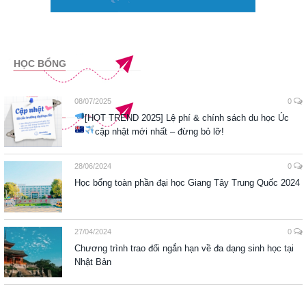
HỌC BỔNG
08/07/2025
0
[HOT TREND 2025] Lệ phí & chính sách du học Úc
cập nhật mới nhất – đừng bỏ lỡ!
28/06/2024
0
Học bổng toàn phần đại học Giang Tây Trung Quốc 2024
27/04/2024
0
Chương trình trao đổi ngắn hạn về đa dạng sinh học tại
Nhật Bản