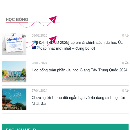
HỌC BỔNG
08/07/2025
0
[HOT TREND 2025] Lệ phí & chính sách du học Úc
cập nhật mới nhất – đừng bỏ lỡ!
28/06/2024
0
Học bổng toàn phần đại học Giang Tây Trung Quốc 2024
27/04/2024
0
Chương trình trao đổi ngắn hạn về đa dạng sinh học tại
Nhật Bản
ENGLISH HELP