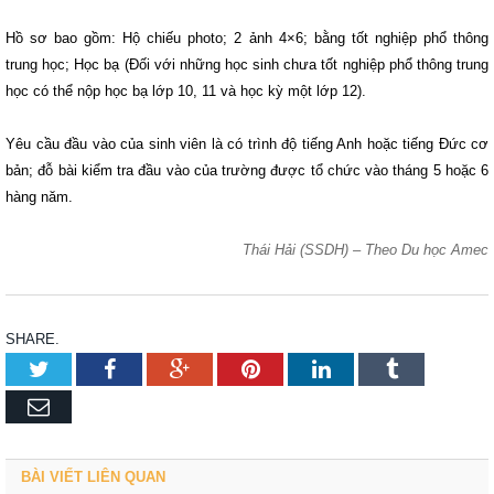
Hồ sơ bao gồm: Hộ chiếu photo; 2 ảnh 4×6; bằng tốt nghiệp phổ thông
trung học; Học bạ (Đối với những học sinh chưa tốt nghiệp phổ thông trung
học có thể nộp học bạ lớp 10, 11 và học kỳ một lớp 12).
Yêu cầu đầu vào của sinh viên là có trình độ tiếng Anh hoặc tiếng Đức cơ
bản; đỗ bài kiểm tra đầu vào của trường được tổ chức vào tháng 5 hoặc 6
hàng năm.
Thái Hải (SSDH) – Theo Du học Amec
SHARE.
Twitter
Facebook
Google+
Pinterest
LinkedIn
Tumblr
Email
BÀI VIẾT LIÊN QUAN