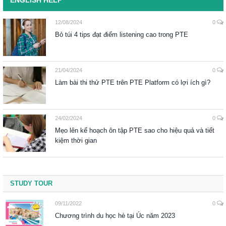
12/08/2024
0
Bỏ túi 4 tips đạt điểm listening cao trong PTE
21/04/2024
0
Làm bài thi thử PTE trên PTE Platform có lợi ích gì?
24/02/2024
0
Mẹo lên kế hoạch ôn tập PTE sao cho hiệu quả và tiết
kiệm thời gian
STUDY TOUR
09/11/2022
0
Chương trình du học hè tại Úc năm 2023