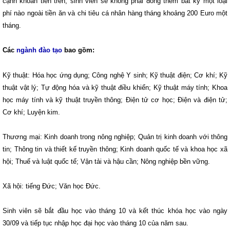
cạnh khoản tiền trên, sinh viên sẽ không phải đóng thêm bất kỳ một loại
phí nào ngoài tiền ăn và chi tiêu cá nhân hàng tháng khoảng 200 Euro một
tháng.
Các
ngành đào tạo
bao gồm:
Kỹ thuật: Hóa học ứng dụng; Công nghệ Y sinh; Kỹ thuật điện; Cơ khí; Kỹ
thuật vật lý; Tự động hóa và kỹ thuật điều khiển; Kỹ thuật máy tính; Khoa
học máy tính và kỹ thuật truyền thông; Điện tử cơ học; Điện và điện tử;
Cơ khí; Luyện kim.
Thương mại: Kinh doanh trong nông nghiệp; Quản trị kinh doanh với thông
tin; Thông tin và thiết kế truyền thông; Kinh doanh quốc tế và khoa học xã
hội; Thuế và luật quốc tế; Vận tải và hậu cần; Nông nghiệp bền vững.
Xã hội: tiếng Đức; Văn học Đức.
Sinh viên sẽ bắt đầu học vào tháng 10 và kết thúc khóa học vào ngày
30/09 và tiếp tục nhập học đại học vào tháng 10 của năm sau.