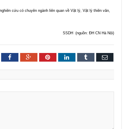
ghiên cứu có chuyên ngành liên quan về Vật lý, Vật lý thiên văn,
SSDH (nguồn: ĐH CN Hà Nội)
itter
Facebook
Google+
Pinterest
LinkedIn
Tumblr
Email