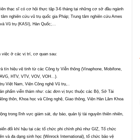
n thạc sĩ có cơ hội thực tập 3-6 tháng tại những cơ sở đầu ngành
ung tâm nghiên cứu vũ trụ quốc gia Pháp; Trung tâm nghiên cứu Ames
 và Vũ trụ (KASI), Hàn Quốc;…
 việc ở các vị trí, cơ quan sau:
 và tín hiệu vệ tinh từ các Công ty Viễn thông (Vinaphone, Mobifone,
TC, AVG, HTV, VTV, VOV, VOH…).
trụ Việt Nam, Viện Công nghệ Vũ trụ,..
sản phẩm viễn thám như: các đơn vị trực thuộc các Bộ, Sở Tài
 Nông thôn, Khoa học và Công nghệ, Giao thông, Viện Hàn Lâm Khoa
ng trong lĩnh vực giám sát, dự báo, quản lý tài nguyên thiên nhiên,
ến đổi khí hậu tại các tổ chức phi chính phủ như GIZ, Tổ chức
n và đa dạng sinh học (Winrock International), tổ chức bảo vệ