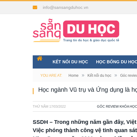
info@sansangduhoc.vn
KẾT NỐI DU HỌC
HỌC BỔNG DU HỌ
»
»
YOU ARE AT:
Home
Kết nối du học
Góc revie
Học ngành Vũ trụ và Ứng dụng là h
THỨ NĂM
17/03/2022
GÓC REVIEW KHÓA HỌ
SSDH – Trong những năm gần đây, Việt
Việc phóng thành công vệ tinh quan sá