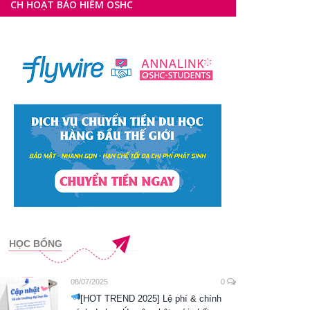
ẢO HIỂM OSHC
HỌC BỔNG
08/07/2025
0
[HOT TREND 2025] Lệ phí & chính