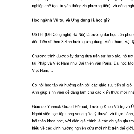
nghiệp chế tạo, truyền thông đa phương tiện), và công ng
Học ngành Vũ trụ và Ứng dụng là học gì?
USTH (ĐH Công nghệ Hà Nội) là trường đại học tiên phong
đến Tiến sĩ theo 3 định hướng ứng dụng: Viễn thám; Vật l
Chương trình được xây dựng dựa trên sự hợp tác, hỗ trợ 
tại Pháp và Việt Nam như Đài thiên văn Paris, Đại học Mont
Việt Nam,…
Cơ hội học tập và hướng dẫn bởi các giáo sư, tiến sĩ giỏ
Anh giúp sinh viên dễ dàng làm chủ các kiến thức mới nhấ
Giáo sư Yannick Giraud-Héraud, Trưởng Khoa Vũ trụ và Ứn
Ngoài việc học tập song song giữa lý thuyết và thực hàn
hội thảo khoa học, với diễn giả chính là các chuyên gia t
hiểu về các định hướng nghiên cứu mới nhất trên thế giới, 