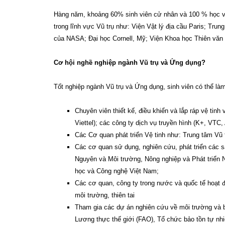
Hàng năm, khoảng 60% sinh viên cử nhân và 100 % học viê
trong lĩnh vực Vũ trụ như: Viện Vật lý địa cầu Paris; Tr
của NASA; Đại học Cornell, Mỹ; Viện Khoa học Thiên văn
Cơ hội nghề nghiệp ngành Vũ trụ và Ứng dụng?
Tốt nghiệp ngành Vũ trụ và Ứng dụng, sinh viên có thể làm
Chuyên viên thiết kế, điều khiển và lắp ráp vệ tinh
Viettel); các công ty dịch vụ truyền hình (K+, V
Các Cơ quan phát triển Vệ tinh như: Trung tâm Vũ 
Các cơ quan sử dụng, nghiên cứu, phát triển các 
Nguyên và Môi trường, Nông nghiệp và Phát triển
học và Công nghệ Việt Nam;
Các cơ quan, công ty trong nước và quốc tế hoạt độ
môi trường, thiên tai
Tham gia các dự án nghiên cứu về môi trường và bi
Lương thực thế giới (FAO), Tổ chức bảo tồn tự nhiê