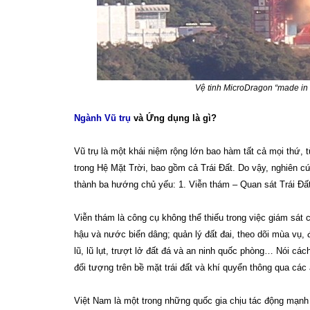
Vệ tinh MicroDragon “made i
Ngành Vũ trụ
và Ứng dụng là gì?
Vũ trụ là một khái niệm rộng lớn bao hàm tất cả mọi thứ, 
trong Hệ Mặt Trời, bao gồm cả Trái Đất. Do vậy, nghiên cứ
thành ba hướng chủ yếu: 1. Viễn thám – Quan sát Trái Đất;
Viễn thám là công cụ không thể thiếu trong việc giám sát 
hậu và nước biển dâng; quản lý đất đai, theo dõi mùa vụ, đ
lũ, lũ lụt, trượt lở đất đá và an ninh quốc phòng… Nói các
đối tượng trên bề mặt trái đất và khí quyển thông qua các
Việt Nam là một trong những quốc gia chịu tác động mạnh 