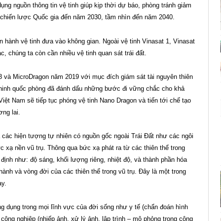
ng nguồn thông tin vệ tinh giúp kịp thời dự báo, phòng tránh giảm
nh chiến lược Quốc gia đến năm 2030, tầm nhìn đến năm 2040.
ận hành vệ tinh đưa vào không gian. Ngoài vệ tinh Vinasat 1, Vinasat
lạc, chúng ta còn cần nhiều vệ tinh quan sát trái đất.
và MicroDragon năm 2019 với mục đích giám sát tài nguyên thiên
an ninh quốc phòng đã đánh dấu những bước đi vững chắc cho khả
Việt Nam sẽ tiếp tục phóng vệ tinh Nano Dragon và tiến tới chế tạo
ng lai.
và các hiện tượng tự nhiên có nguồn gốc ngoài Trái Đất như các ngôi
ức xạ nền vũ trụ. Thông qua bức xạ phát ra từ các thiên thể trong
định như: độ sáng, khối lượng riêng, nhiệt độ, và thành phần hóa
hành và vòng đời của các thiên thể trong vũ trụ. Đây là một trong
ay.
ng dụng trong mọi lĩnh vực của đời sống như y tế (chẩn đoán hình
ông nghiệp (nhiếp ảnh, xử lý ảnh, lập trình – mô phỏng trong công