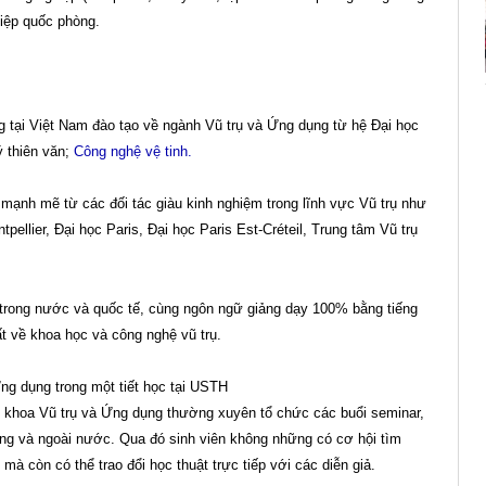
hiệp quốc phòng.
 tại Việt Nam đào tạo về ngành Vũ trụ và Ứng dụng từ hệ Đại học
ý thiên văn;
Công nghệ vệ tinh.
mạnh mẽ từ các đối tác giàu kinh nghiệm trong lĩnh vực Vũ trụ như
pellier, Đại học Paris, Đại học Paris Est-Créteil, Trung tâm Vũ trụ
i trong nước và quốc tế, cùng ngôn ngữ giảng dạy 100% bằng tiếng
t về khoa học và công nghệ vũ trụ.
g dụng trong một tiết học tại USTH
h, khoa Vũ trụ và Ứng dụng thường xuyên tổ chức các buổi seminar,
rong và ngoài nước. Qua đó sinh viên không những có cơ hội tìm
mà còn có thể trao đổi học thuật trực tiếp với các diễn giả.