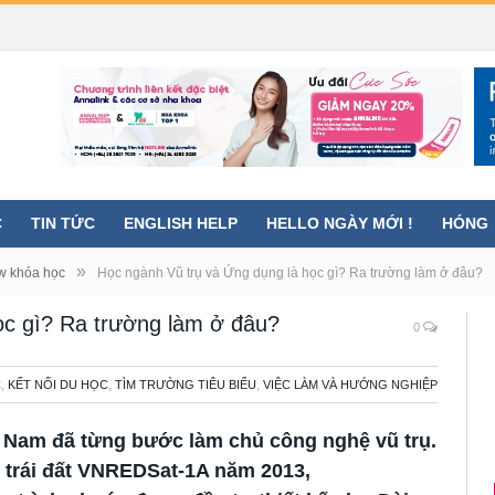
C
TIN TỨC
ENGLISH HELP
HELLO NGÀY MỚI !
HÓNG
»
w khóa học
Học ngành Vũ trụ và Ứng dụng là học gì? Ra trường làm ở đâu?
ọc gì? Ra trường làm ở đâu?
0
C
,
KẾT NỐI DU HỌC
,
TÌM TRƯỜNG TIÊU BIỂU
,
VIỆC LÀM VÀ HƯỚNG NGHIỆP
 Nam đã từng bước làm chủ công nghệ vũ trụ.
t trái đất VNREDSat-1A năm 2013,