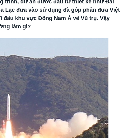
 trình, dự án được đầu tư thiết kế như Đài
HƯỚNG DẪN DU HỌC SINH ÚC KÍCH HOẠT B
Hòa Lạc đưa vào sử dụng đã góp phần đưa Việt
i đầu khu vực Đông Nam Á về Vũ trụ. Vậy
ường làm gì?