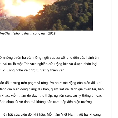
n VietNam” phóng thành công năm 2019
từ những thiên hà và những ngôi sao xa xôi cho đến các hành tinh
u vũ trụ là một lĩnh vực nghiên cứu rộng lớn và được phân loại
 2. Công nghệ vệ tinh; 3. Vật lý thiên văn
các đối tượng trên phạm vi rộng lớn như: tác động của biến đổi khí
ánh giá biến động rừng; dự báo, giám sát và đánh giá thiên tai, bão
h khác, viễn thám đo đạc, thu thập, nghiên cứu, xử lý thông tin các
 ảnh chụp từ vệ tinh mà không cần trực tiếp đến hiện trường.
mẽ nhất của biến đổi khí hậu. Mỗi năm Việt Nam thiệt hại khoảng