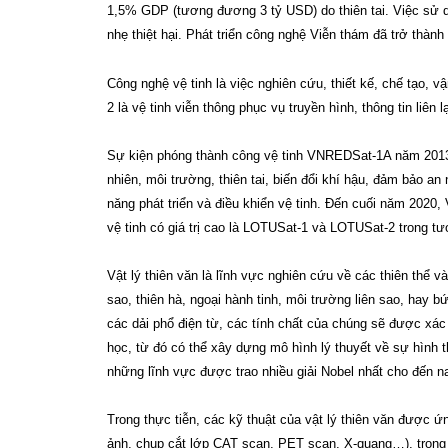
1,5% GDP (tương đương 3 tỷ USD) do thiên tai. Việc sử dụ
nhẹ thiệt hại. Phát triển công nghệ Viễn thám đã trở thà
Công nghệ vệ tinh là việc nghiên cứu, thiết kế, chế tạo, v
2 là vệ tinh viễn thông phục vụ truyền hình, thông tin liên 
Sự kiện phóng thành công vệ tinh VNREDSat-1A năm 2013 
nhiên, môi trường, thiên tai, biến đổi khí hậu, đảm bảo 
năng phát triển và điều khiển vệ tinh. Đến cuối năm 2020, 
vệ tinh có giá trị cao là LOTUSat-1 và LOTUSat-2 trong tươ
Vật lý thiên văn là lĩnh vực nghiên cứu về các thiên thể 
sao, thiên hà, ngoại hành tinh, môi trường liên sao, hay b
các dải phổ điện từ, các tính chất của chúng sẽ được xác 
học, từ đó có thể xây dựng mô hình lý thuyết về sự hình t
những lĩnh vực được trao nhiều giải Nobel nhất cho đến n
Trong thực tiễn, các kỹ thuật của vật lý thiên văn được ứ
ảnh, chụp cắt lớp CAT scan, PET scan, X-quang…), trong c