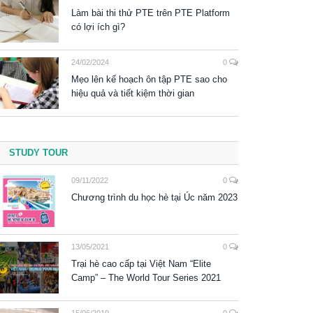
Làm bài thi thử PTE trên PTE Platform
có lợi ích gì?
24/02/2024
0
Mẹo lên kế hoạch ôn tập PTE sao cho
hiệu quả và tiết kiệm thời gian
STUDY TOUR
09/11/2022
0
Chương trình du học hè tại Úc năm 2023
13/05/2021
0
Trại hè cao cấp tại Việt Nam “Elite
Camp” – The World Tour Series 2021