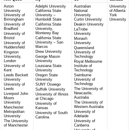
Aston
Adelphi University
Australian
University
University
California State
National
of Alberta
University of
University –
University
York
Birmingham
Humboldt State
Curtin University
University
University of
California State
Deakin University
Bradford
University,
LaTrobe
Monterey Bay
University of
University
Bristol
California State
Monash
University – San
University of
University
Marcos
Huddersfield
Queensland
Drew University
Kingston
University of
University,
George Mason
Technology
London
University
Royal Melbourne
University of
Louisiana State
Institute of
Kent
University
Technology
Leeds Beckett
Oregon State
Swinburne
University
University
University of
Technology
University of
SUNY Oswego
Leeds
The University of
Suffolk University
Newcastle,
Liverpool John
University of Illinois
Australia
Moors
at Chicago
University
The University of
University of
Western Australia
Manchester
Kansas
Metropolitan
University of
University of South
University
Adelaide
Carolina
The University
University of
of Manchester
Canberra