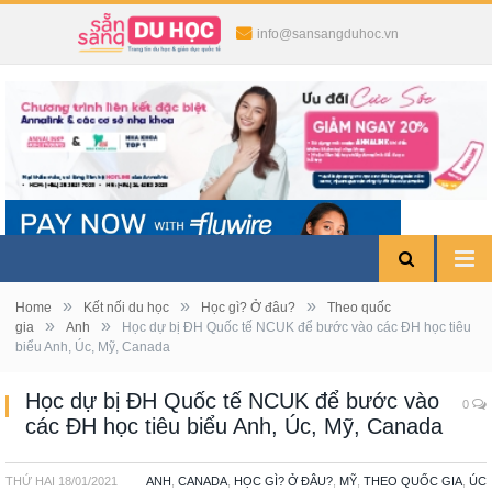
info@sansangduhoc.vn
»
»
»
Home
Kết nối du học
Học gì? Ở đâu?
Theo quốc
»
»
gia
Anh
Học dự bị ĐH Quốc tế NCUK để bước vào các ĐH học tiêu
biểu Anh, Úc, Mỹ, Canada
Học dự bị ĐH Quốc tế NCUK để bước vào
0
các ĐH học tiêu biểu Anh, Úc, Mỹ, Canada
THỨ HAI
18/01/2021
ANH
,
CANADA
,
HỌC GÌ? Ở ĐÂU?
,
MỸ
,
THEO QUỐC GIA
,
ÚC