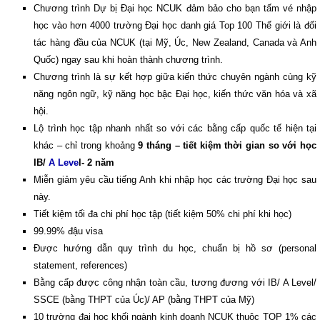
Chương trình Dự bị Đại học NCUK đảm bảo cho bạn tấm vé nhập
học vào hơn 4000 trường Đại học danh giá Top 100 Thế giới là đối
tác hàng đầu của NCUK (tại Mỹ, Úc, New Zealand, Canada và Anh
Quốc) ngay sau khi hoàn thành chương trình.
Chương trình là sự kết hợp giữa kiến thức chuyên ngành cùng kỹ
năng ngôn ngữ, kỹ năng học bậc Đại học, kiến thức văn hóa và xã
hội.
Lộ trình học tập nhanh nhất
so với các bằng cấp quốc tế hiện tại
khác – chỉ trong khoảng
9 tháng – tiết kiệm thời gian so với học
IB/
A Leve
l- 2 năm
Miễn giảm yêu cầu tiếng Anh khi nhập học các trường Đại học sau
này.
Tiết kiệm tối đa chi phí học tập (tiết kiệm 50% chi phí khi học)
99.99% đậu visa
Được hướng dẫn quy trình du học, chuẩn bị hồ sơ (personal
statement, references)
Bằng cấp được công nhận toàn cầu, tương đương với IB/ A Level/
SSCE (bằng THPT của Úc)/ AP (bằng THPT của Mỹ)
10 trường đại học khối ngành kinh doanh NCUK thuộc TOP 1% các